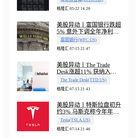
式
格隆汇 05-22 14:20
美股异动丨富国银行跌超
5% 意外下调全年净利息
收入指引
富国银行(WFC.US)
格隆汇 07-15 21:47
美股异动丨The Trade
Desk涨超11% 获纳入标
普500指数
The Trade Desk(TTD.US)
格隆汇 07-15 21:43
美股异动丨特斯拉盘初升
约3% 马斯克称今年年底
会有‘史诗级震撼’的演示
Tesla(TSLA.US)
格隆汇 07-14 21:46