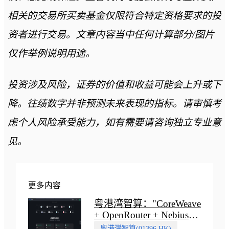
相关的交易所买卖基金仅限符合特定资格要求的投
资者进行交易。文章内容当中任何计算部分/图片
仅作举例说明用途。
投资涉及风险，证券的价值和收益可能会上升或下
降。往绩数字并非预测未来表现的指标。请审慎考
虑个人风险承受能力，如有需要请咨询独立专业意
见。
更多内容
粤港湾智算："CoreWeave
+ OpenRouter + Nebius"
多向融合的中国智算新范
粵港灣智算(01396.HK)