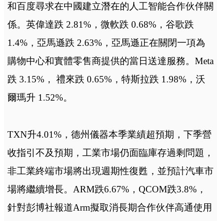
和百度尋求在中國建立潛在的人工智能合作伙伴關
係。英偉達跌 2.81%，微軟跌 0.68%，谷歌跌
1.4%，亞馬遜跌 2.63%，亞馬遜正在關閉一項為
購物中心和實體零售商提供的當日送達服務。Meta
跌 3.15%， 禮來跌 0.65%，特斯拉跌 1.98%，沃
爾瑪升 1.52%。
TXN升4.01%，德州儀器本季業績超預期，下季營
收指引不及預期，工業市場仍面臨庫存過剩問題，
非工業終端市場將出現週期性復甦，並預計汽車市
場將繼續增長。ARM跌6.67%，QCOM跌3.8%，
針對彭博社報道Arm擬取消長期合作伙伴高通使用