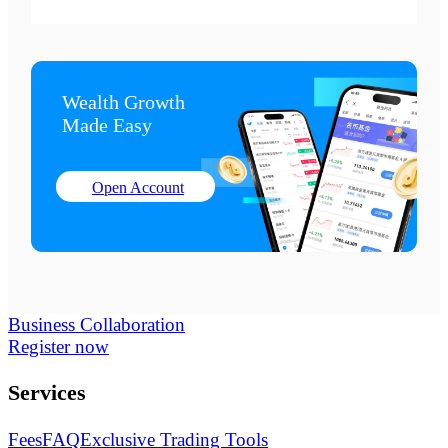
Wealth Growth

Made Easy
Open Account
Business Collaboration
Register now
Services
Fees
FAQ
Exclusive Trading Tools