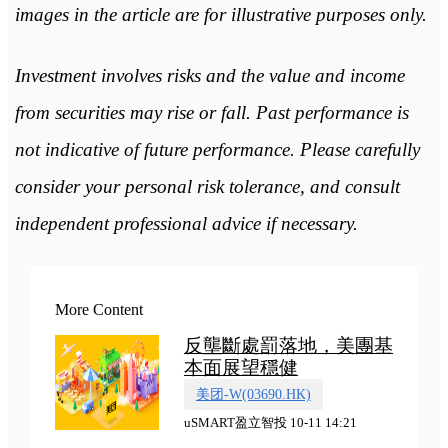
images in the article are for illustrative purposes only.
Investment involves risks and the value and income
from securities may rise or fall. Past performance is
not indicative of future performance. Please carefully
consider your personal risk tolerance, and consult
independent professional advice if necessary.
More Content
反壟斷處罰落地，美團基
本面展望穩健
美团-W(03690.HK)
uSMART盈立智投 10-11 14:21