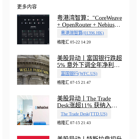
更多内容
粤港湾智算："CoreWeave
+ OpenRouter + Nebius"
多向融合的中国智算新范
粵港灣智算(01396.HK)
式
格隆汇 05-22 14:20
美股异动丨富国银行跌超
5% 意外下调全年净利息
收入指引
富国银行(WFC.US)
格隆汇 07-15 21:47
美股异动丨The Trade
Desk涨超11% 获纳入标
普500指数
The Trade Desk(TTD.US)
格隆汇 07-15 21:43