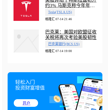
美股异动丨特斯拉盘初升
约3% 马斯克称今年年底
会有‘史诗级震撼’的演示
Tesla(TSLA.US)
格隆汇 07-14 21:46
巴克莱：美国对欧盟征收
关税将再次考验美股韧性
巴克莱银行(BCS.US)
格隆汇 07-14 19:00
轻松入门

投资财富增值
开户