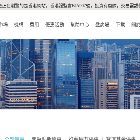
您正在瀏覽的是香港網站，香港證監會BJA907號，投資有風險，交易需謹
市場
機構
費用
優惠活動
幫助中心
盈廣場
下載
關
全部優惠
|
開戶迎新優惠
|
推薦朋友優惠
|
智選基金優惠