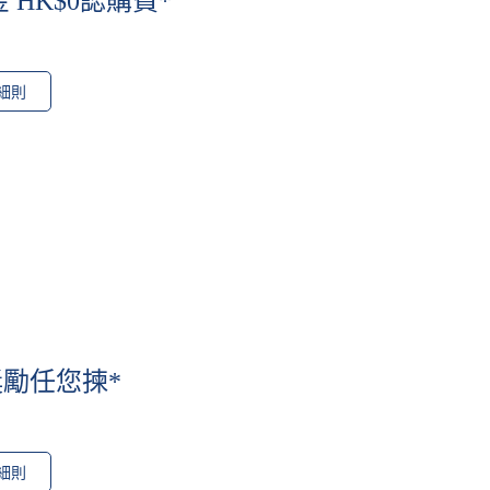
HK$0認購費*
細則
 激筍獎勵任您揀*
細則