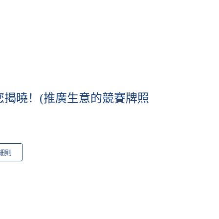
您揭曉！(推廣生意的競賽牌照
細則