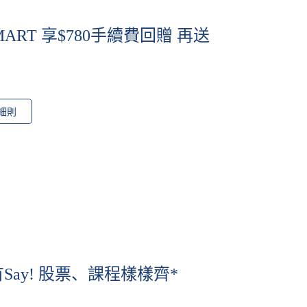
ART 享$780手續費回贈 再送
細則
有Say! 股票、課程樣樣齊*