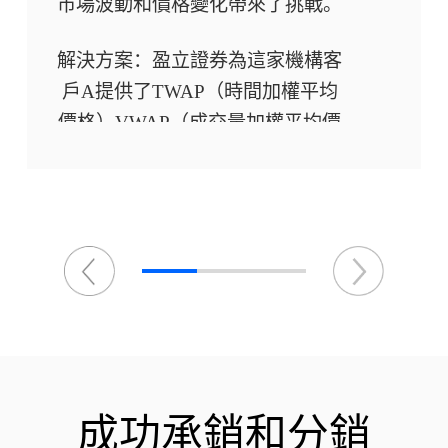
市場波動和價格變化帶來了挑戰。
解決方案：盈立證券為這家機構客
戶A提供了TWAP（時間加權平均
價格）VWAP（成交量加權平均價
格）演算法訂單的支援，説明他們
優化交易策略，提高了交易的執行
效率。
結果：盈立證券的專業級平台為他
們提供了關鍵的工具，以應對複雜
多變的市場環境。通過這些演算法
訂單，客戶A獲得了更有競爭力的
價格，改善了投資組合績效，成功
成功承銷和分銷
解決了大宗交易的難題。