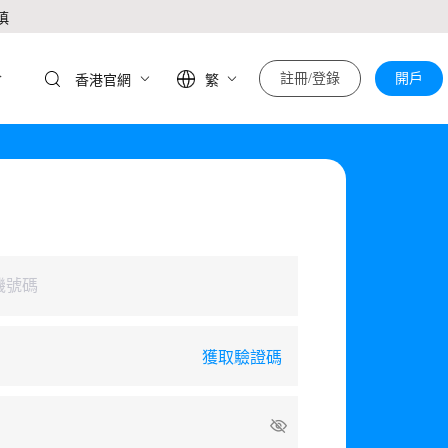
慎
於
註冊/登錄
開戶
香港官網
繁
發送中...