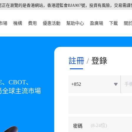
您正在瀏覽的是香港網站，香港證監會BJA907號，投資有風險，交易需謹
市場
機構
費用
優惠活動
幫助中心
盈廣場
下載
關
註冊
/
登錄
E、CBOT、
+852
佈局全球主流市場
密碼