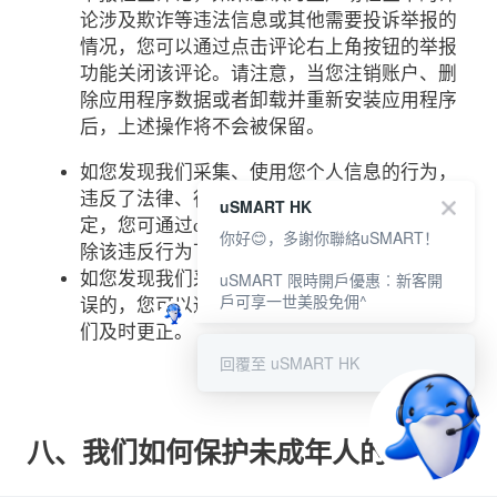
论涉及欺诈等违法信息或其他需要投诉举报的
情况，您可以通过点击评论右上角按钮的举报
功能关闭该评论。请注意，当您注销账户、删
除应用程序数据或者卸载并重新安装应用程序
后，上述操作将不会被保留。
如您发现我们采集、使用您个人信息的行为，
违反了法律、行政法规规定或违反了与您的约
uSMART HK
定，您可通过cs@usmart.hk联系我们，要求删
你好😊，多謝你聯絡uSMART！
除该违反行为下采集的您的个人信息。
uSMART 限時開戶優惠︰新客開
如您发现我们采集、储存的您的个人信息有错
戶可享一世美股免佣^
误的，您可以通过cs@usmart.hk联系并要求我
们及时更正。
回覆至 uSMART HK
八、我们如何保护未成年人的信息