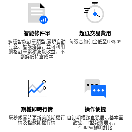
智能條件單
超低交易費用
多種智能訂單類型,實現自動
每張合約佣金低至US$ 0*
盯盤、智能落盤，並可利用
網格訂單累積波段收益，不
斷解低持倉成本
期權即時行情
操作便捷
毫秒級實時更新美股期權行
自訂期權鏈直觀展示基本面
情及指數期權行情
數據，T型報價展示，
Call/Put鮮明對比