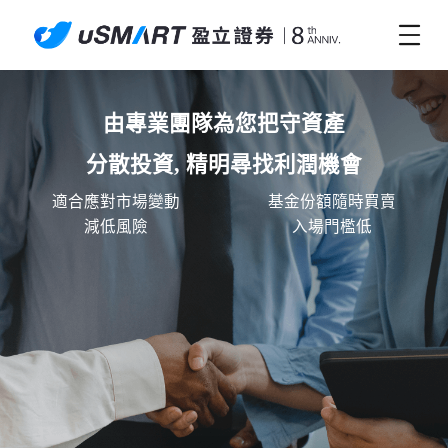
由專業團隊為您把守資產

分散投資, 精明尋找利潤機會
適合應對市場變動
基金份額隨時買賣
減低風險
入場門檻低