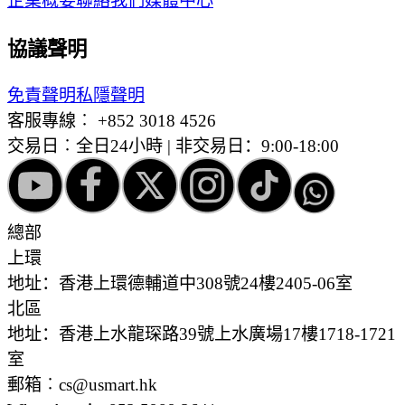
企業概要
聯絡我們
媒體中心
協議聲明
免責聲明
私隱聲明
客服專線︰
+852 3018 4526
交易日︰全日24小時 | 非交易日：9:00-18:00
總部
上環
地址：香港上環德輔道中308號24樓2405-06室
北區
地址：香港上水龍琛路39號上水廣場17樓1718-1721
室
郵箱︰cs@usmart.hk