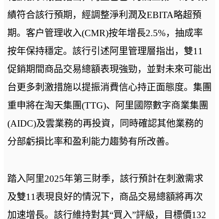
績符合該行預期，經調整淨利潤及EBITA略超預
期。客户管理收入(CMR)按年增長2.5%，抽成率
按年保持穩定。該行引述阿里管理層指出，雙11
促銷期間商品交易總額表現強勁，並對未來可能出
台更多刺激措施以提振消費信心持正面態度。集團
重申將在淘天集團(TTG)、阿里國際數字商業集團
(AIDC)及雲業務的再投資，同時確認其他業務的
分部虧損比率和盈利能力趨勢有所改善。
踏入阿里2025年第三財季，該行預計在刺激需求
及雙11表現良好的情況下，商品交易總額將再次
加速增長。該行維持對其“買入”評級，目標價132