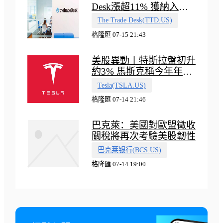
Desk漲超11% 獲納入標
普500指數
The Trade Desk(TTD.US)
格隆匯 07-15 21:43
美股異動丨特斯拉盤初升
約3% 馬斯克稱今年年底
會有‘史詩級震撼’的演示
Tesla(TSLA.US)
格隆匯 07-14 21:46
巴克萊：美國對歐盟徵收
關稅將再次考驗美股韌性
巴克莱银行(BCS.US)
格隆匯 07-14 19:00