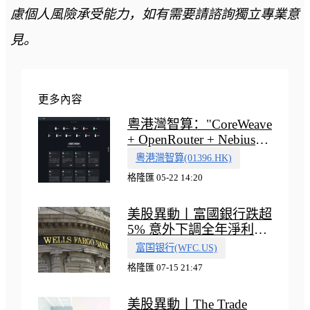
慮個人風險承受能力，如有需要請諮詢獨立專業意
見。
更多內容
粵港灣智算："CoreWeave
+ OpenRouter + Nebius"
多向融合的中國智算新範
粵港灣智算(01396.HK)
式
格隆匯 05-22 14:20
美股異動丨富國銀行跌超
5% 意外下調全年淨利息
收入指引
富国银行(WFC.US)
格隆匯 07-15 21:47
美股異動丨The Trade