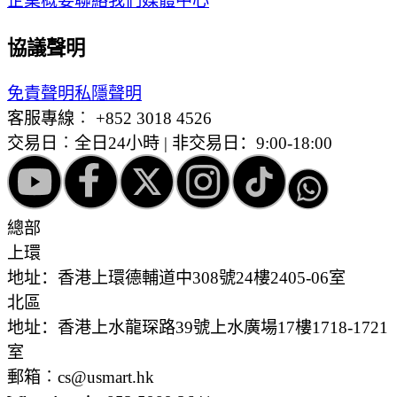
企業概要
聯絡我們
媒體中心
協議聲明
免責聲明
私隱聲明
客服專線︰
+852 3018 4526
交易日︰全日24小時 | 非交易日：9:00-18:00
總部
上環
地址：香港上環德輔道中308號24樓2405-06室
北區
地址：香港上水龍琛路39號上水廣場17樓1718-1721
室
郵箱︰cs@usmart.hk