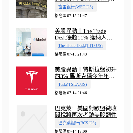
收入指引
富国银行(WFC.US)
格隆匯 07-15 21:47
美股異動丨The Trade
Desk漲超11% 獲納入標
普500指數
The Trade Desk(TTD.US)
格隆匯 07-15 21:43
美股異動丨特斯拉盤初升
約3% 馬斯克稱今年年底
會有‘史詩級震撼’的演示
Tesla(TSLA.US)
格隆匯 07-14 21:46
巴克萊：美國對歐盟徵收
關稅將再次考驗美股韌性
巴克莱银行(BCS.US)
格隆匯 07-14 19:00