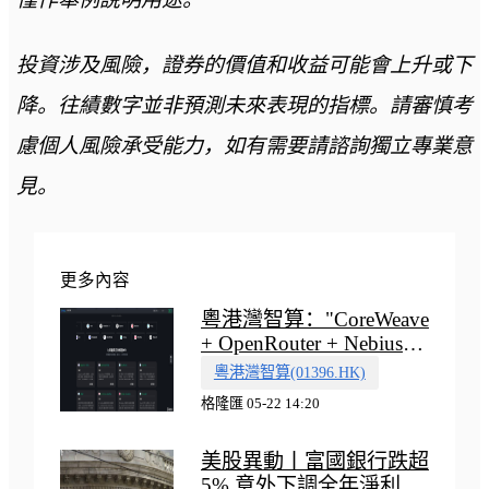
投資涉及風險，證券的價值和收益可能會上升或下
降。往績數字並非預測未來表現的指標。請審慎考
慮個人風險承受能力，如有需要請諮詢獨立專業意
見。
更多內容
粵港灣智算："CoreWeave
+ OpenRouter + Nebius"
多向融合的中國智算新範
粵港灣智算(01396.HK)
式
格隆匯 05-22 14:20
美股異動丨富國銀行跌超
5% 意外下調全年淨利息