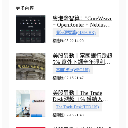
更多內容
粵港灣智算："CoreWeave
+ OpenRouter + Nebius"
多向融合的中國智算新範
粵港灣智算(01396.HK)
式
格隆匯 05-22 14:20
美股異動丨富國銀行跌超
5% 意外下調全年淨利息
收入指引
富国银行(WFC.US)
格隆匯 07-15 21:47
美股異動丨The Trade
Desk漲超11% 獲納入標
普500指數
The Trade Desk(TTD.US)
格隆匯 07-15 21:43