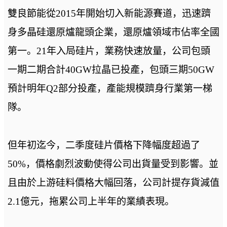
雙良節能從2015年開始切入新能源賽道，迅速躋
身多晶硅還原爐龍頭企業，還原爐領域市佔率全國
第一。21年入局硅片，業務快速放量，公司包頭
一期二期合計40GW拉晶已投產，包頭三期50GW
預計明年Q2部分投產，產能規模躋身行業第一梯
隊。
但年初迄今，二季度硅片價格下降幅度超過了
50%，價格劇烈波動使得公司出貨量受到影響。並
且由於上游硅料價格大幅回落，公司計提存貨減值
2.1億元，拖累公司上半年的業績表現。