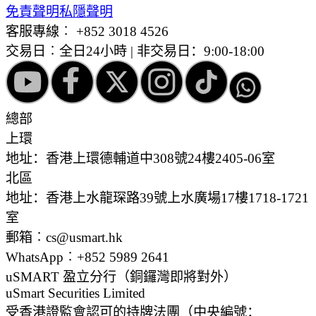
免責聲明
私隱聲明
客服專線︰
+852 3018 4526
交易日︰全日24小時 | 非交易日：9:00-18:00
總部
上環
地址：香港上環德輔道中308號24樓2405-06室
北區
地址：香港上水龍琛路39號上水廣場17樓1718-1721
室
郵箱︰cs@usmart.hk
WhatsApp︰+852 5989 2641
uSMART 盈立分行
（銅鑼灣即將對外）
uSmart Securities Limited
受香港證監會認可的持牌法團（中央編號：