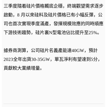
三季度隨着硅片價格觸底企穩，終端觀望需求逐步
啟動，8 月以來硅料及硅片價格已有小幅反彈，公
司也首次實現季度滿產，發揮規模效應的同時順應
下游技術趨勢，硅片裏N型電池佔比提升至25%。
據券商測算，公司硅片名義產能達40GW，預計
2023全年出貨30-35GW，單瓦淨利有望達到5分，
貢獻較大業績增量。