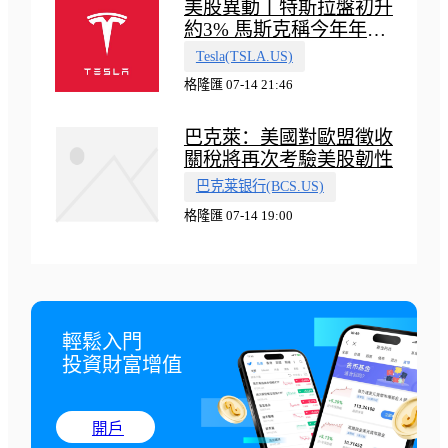
美股異動丨特斯拉盤初升
約3% 馬斯克稱今年年底
會有‘史詩級震撼’的演示
Tesla(TSLA.US)
格隆匯 07-14 21:46
巴克萊：美國對歐盟徵收
關稅將再次考驗美股韌性
巴克莱银行(BCS.US)
格隆匯 07-14 19:00
輕鬆入門

投資財富增值
開戶