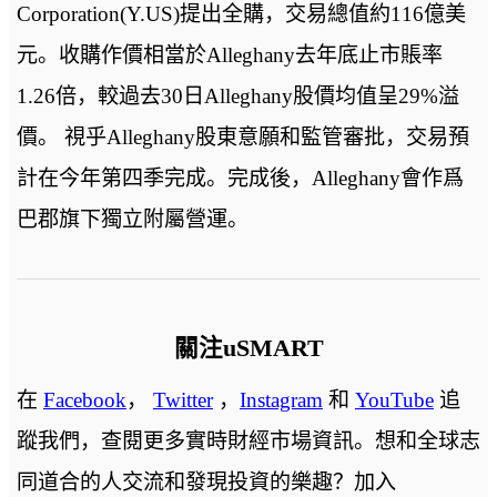
Corporation(Y.US)提出全購，交易總值約116億美
元。收購作價相當於Alleghany去年底止市賬率
1.26倍，較過去30日Alleghany股價均值呈29%溢
價。 視乎Alleghany股東意願和監管審批，交易預
計在今年第四季完成。完成後，Alleghany會作爲
巴郡旗下獨立附屬營運。
關注uSMART
在
Facebook
，
Twitter
，
Instagram
和
YouTube
追
蹤我們，查閱更多實時財經市場資訊。想和全球志
同道合的人交流和發現投資的樂趣？加入