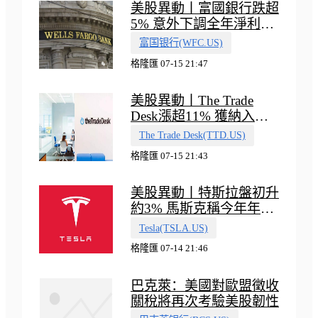
美股異動丨富國銀行跌超
5% 意外下調全年淨利息
收入指引
富国银行(WFC.US)
格隆匯 07-15 21:47
美股異動丨The Trade
Desk漲超11% 獲納入標
普500指數
The Trade Desk(TTD.US)
格隆匯 07-15 21:43
美股異動丨特斯拉盤初升
約3% 馬斯克稱今年年底
會有‘史詩級震撼’的演示
Tesla(TSLA.US)
格隆匯 07-14 21:46
巴克萊：美國對歐盟徵收
關稅將再次考驗美股韌性