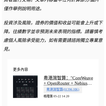
僅作舉例說明用途。
投資涉及風險，證券的價值和收益可能會上升或下
降。往績數字並非預測未來表現的指標。請審慎考
慮個人風險承受能力，如有需要請諮詢獨立專業意
見。
更多內容
粵港灣智算："CoreWeave
+ OpenRouter + Nebius"
多向融合的中國智算新範
粵港灣智算(01396.HK)
式
格隆匯 05-22 14:20