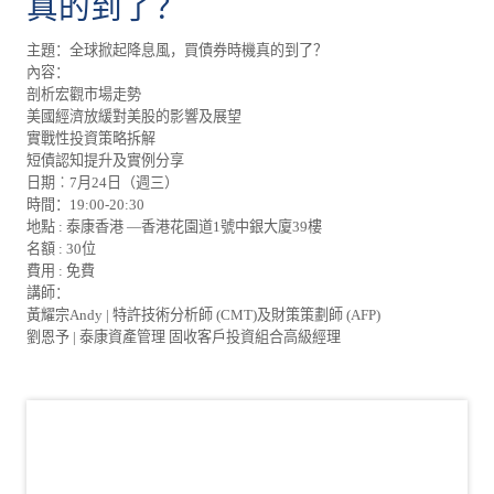
真的到了？
主題：全球掀起降息風，買債券時機真的到了？
內容：
剖析宏觀市場走勢
美國經濟放緩對美股的影響及展望
實戰性投資策略拆解
短債認知提升及實例分享
日期︰7月24日（週三）
時間：19:00-20:30
地點 : 泰康香港 —香港花園道1號中銀大廈39樓
名額 : 30位
費用 : 免費
講師：
黃耀宗Andy | 特許技術分析師 (CMT)及財策策劃師 (AFP)
劉恩予 | 泰康資產管理 固收客戶投資組合高級經理