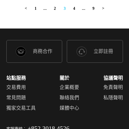
1
...
2
3
4
...
9
<
>
商務合作
立即註冊
站點服務
關於
協議聲明
交易費用
企業概要
免責聲明
常見問題
聯絡我們
私隱聲明
獨家交易工具
媒體中心
+852 3018 4526
客服專線︰