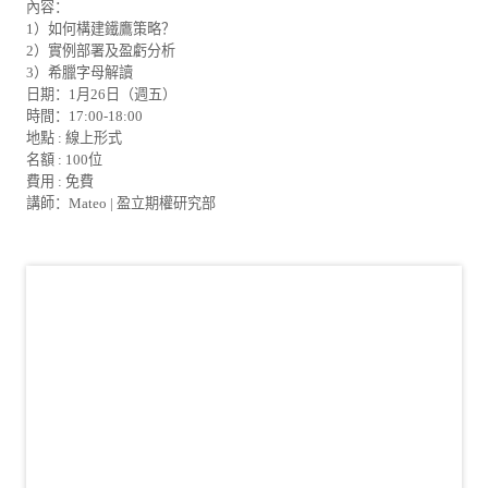
內容：
1）如何構建鐵鷹策略？
2）實例部署及盈虧分析
3）希臘字母解讀
日期：1月26日（週五）
時間：17:00-18:00
地點 : 線上形式
名額 : 100位
費用 : 免費
講師：Mateo | 盈立期權研究部