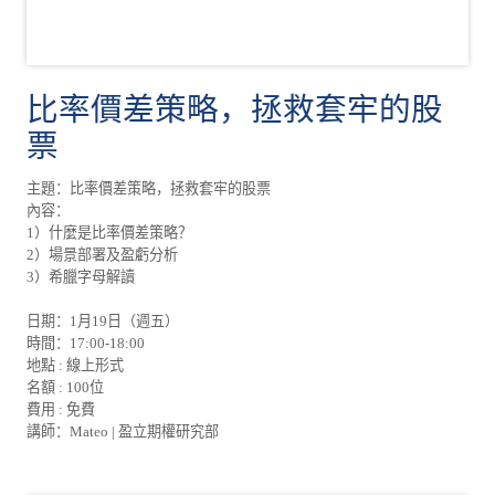
比率價差策略，拯救套牢的股
票
主題：比率價差策略，拯救套牢的股票
內容：
1）什麼是比率價差策略？
2）場景部署及盈虧分析
3）希臘字母解讀
日期：1月19日（週五）
時間：17:00-18:00
地點 : 線上形式
名額 : 100位
費用 : 免費
講師：Mateo | 盈立期權研究部