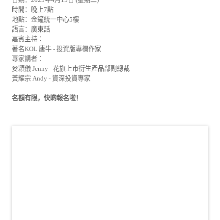
時間：晚上7點
地點：金鐘統一中心5樓
語言：廣東話
嘉賓主持︰
著名KOL 唐牛 - 投資版專欄作家
專家講者︰
麥穎儀 Jenny - 花旗上市衍生產品部副總裁
黃耀宗 Andy - 資深投資專家
名額有限，快啲報名啦！