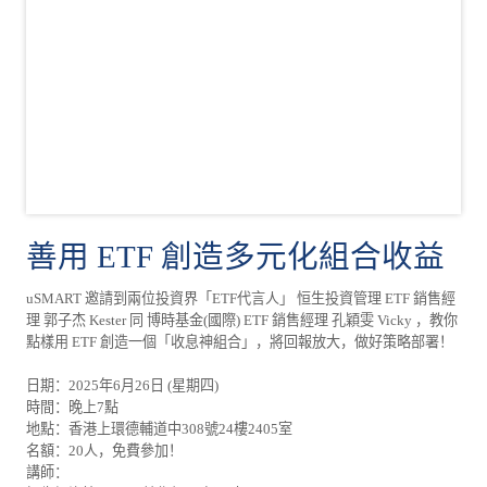
善用 ETF 創造多元化組合收益
uSMART 邀請到兩位投資界「ETF代言人」 恒生投資管理 ETF 銷售經
理 郭子杰 Kester 同 博時基金(國際) ETF 銷售經理 孔穎雯 Vicky ，教你
點樣用 ETF 創造一個「收息神組合」，將回報放大，做好策略部署！
日期：2025年6月26日 (星期四)
時間：晚上7點
地點：香港上環德輔道中308號24樓2405室
名額：20人，免費參加！
講師：