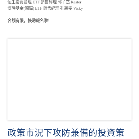
恒生投資管理 ETF 銷售經理 郭子杰 Kester
博時基金(國際) ETF 銷售經理 孔穎雯 Vicky
名額有限，快啲報名啦！
政策市況下攻防兼備的投資策