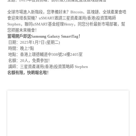
全球市場進入新階段，您準備好未？Bitcoin、區塊鏈、全球產業會唔
會迎來增長契機？uSMART邀請三星資產運用(香港)投資策略師
Stephen，聯同uSMART基金經理Henry，同您分析最新市場部署，幫
您把握未來機會！
當場開戶即送Samsung Galaxy SmartTag！
日期：2025年1月7日 (星期二)
時間：晚上7點
地點：香港上環德輔道中308號24樓2405室
名額：20人，免費參加！
講師：三星資產運用(香港)投資策略師 Stephen
名額有限，快啲報名啦！