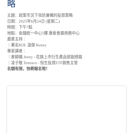
略
主題：政策市況下攻防兼備的投資策略
日期：2025年6月24日 (星期二)
時間：下午7點
地點：金鐘統一中心5樓 康泰會展商務中心
嘉賓主持︰
｜著名KOL 溫傑 Kenny
專家講者︰
｜麥穎儀 Jenny - 花旗上市衍生產品部副總裁
｜凌子敬 Terrence - 恒生投資ETF銷售主管
名額有限，快啲報名啦！