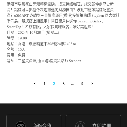
港股市場氣氛由高漲轉趨波動，成交持續暢旺，成交額仲創歷史新
高！點樣可以把握今次趨勢邁向財務自由？波動市應該點樣配置資
產？uSMART 邀請到三星資產運用(香港)投資策略師 Stephen 同大家精
準佈局，幫您搭上順風車！當日開戶仲送你 Samsung Galaxy
SmartTag！名額有限，大家快啲嚟報名，唔好錯過啦！
日期︰2024年10月29日 (星期二)
時間︰19:00
地點︰香港上環德輔道中308號24樓2405室
名額︰15人
費用︰免費
講師︰三星資產運用(香港)投資策略師 Stephen
1
2
3
...
9
<
>
商務合作
立即註冊