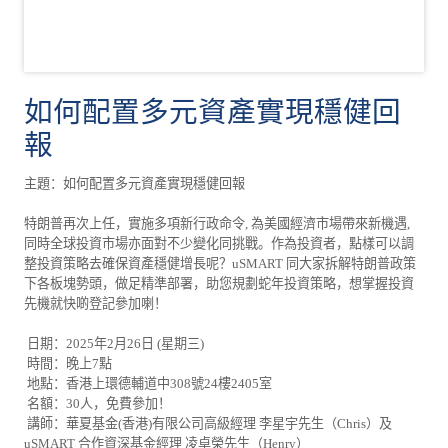
如何配置多元資產實現穩健回
報
主題：如何配置多元資產實現穩健回報
特朗普再次上任，實施多項新行政命令, 為美國經濟市場帶來新機遇,
同時全球投資市場亦面對不少變化同挑戰。作為投資者，點樣可以調
整投資策略去確保資產穩健增長呢？uSMART 同大家拆解特朗普政策
下各板塊勢頭，做足精準部署，助您規劃蛇年投資策略，想掌握投資
先機就快啲登記參加喇！
日期：2025年2月26日 (星期三)
時間：晚上7點
地點：香港上環德輔道中308號24樓2405室
名額：30人，免費參加！
講師：華夏基金(香港)有限公司高級經理 李星宇先生（Chris）及
uSMART 合作資深基金經理 凌卓榮先生（Henry）