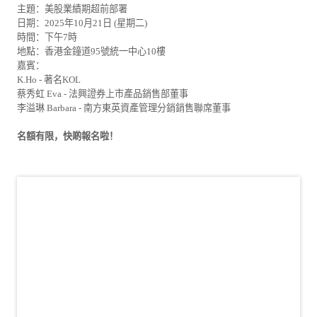
主題：美股業績期超前部署
日期：2025年10月21日 (星期二)
時間：下午7時
地點：香港金鐘道95號統一中心10樓
嘉賓：
K.Ho - 著名KOL
蔡秀虹 Eva - 法興證券上市產品銷售部董事
李溢琳 Barbara - 南方東英資產管理分銷銷售聯席董事
名額有限，快啲報名啦！