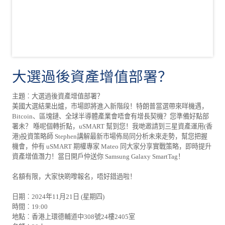
大選過後資產增值部署？
主題︰大選過後資產增值部署？
美國大選結果出爐，市場即將進入新階段！特朗普當選帶來咩機遇，
Bitcoin、區塊鏈、全球半導體產業會唔會有增長契機？您準備好點部
署未？ 喺呢個轉折點，uSMART 幫到您！我哋邀請到三星資產運用(香
港)投資策略師 Stephen講解最新市場佈局同分析未來走勢，幫您把握
機會，仲有 uSMART 期權專家 Mateo 同大家分享實戰策略，即時提升
資產增值潛力！當日開戶仲送你 Samsung Galaxy SmartTag！
名額有限，大家快啲嚟報名，唔好錯過啦！
日期︰2024年11月21日 (星期四)
時間︰19:00
地點︰香港上環德輔道中308號24樓2405室