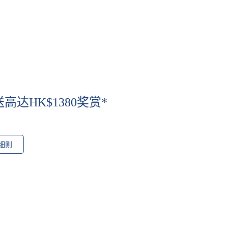
达HK$1380奖赏*
细则