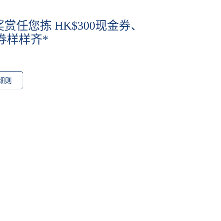
赏任您拣 HK$300现金券、
券样样齐*
细则