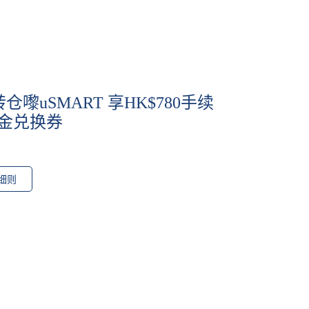
嚟uSMART 享HK$780手续
现金兑换券
细则