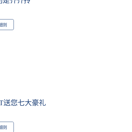
利是齐齐拎
细则
RT送您七大豪礼
细则