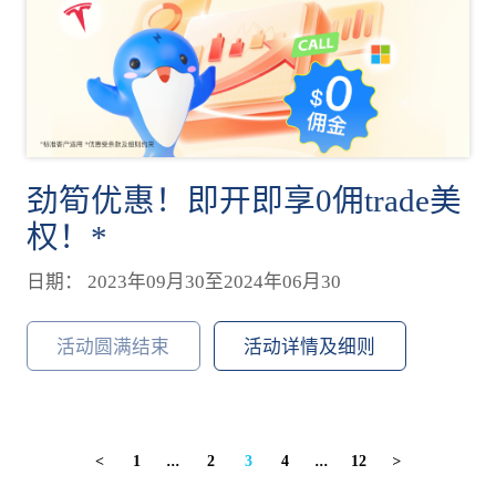
劲筍优惠！即开即享0佣trade美
权！*
日期： 2023年09月30至2024年06月30
活动圆满结束
活动详情及细则
1
...
2
3
4
...
12
<
>