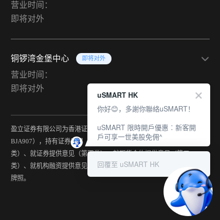
营业时间：
即将对外
铜锣湾金堡中心
即将对外
营业时间：
即将对外
uSMART HK
你好😊，多謝你聯絡uSMART！
uSMART 限時開戶優惠︰新客開
盈立证券有限公司为香港证监会持牌法团（中央编号：
戶可享一世美股免佣^
BJA907），持有证券交易（第一类）、期货合约交易（第二
类）、就证券提供意见（第四类）、就期货合约提供意见（第五
回覆至 uSMART HK
类）、就机构融资提供意见（第六类）及提供资产管理（第九类）
牌照。