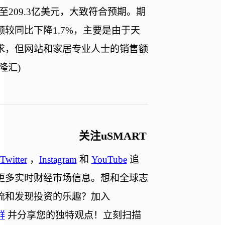
至209.3亿美元，大致符合预期。期
较同比下降1.7%，主要是由于天
求，但网站和家居专业人士的销售额
隆汇)
关注uSMART
Twitter
，
Instagram
和
YouTube
追
更多实时财经市场信息。想和全球志
流和发现投资的乐趣？加入
群
并分享您的独特观点！立刻扫描