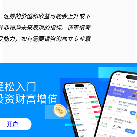
，证券的价值和收益可能会上升或下
并非预测未来表现的指标。请审慎考
受能力，如有需要请咨询独立专业意
轻松入门

投资财富增值
开户