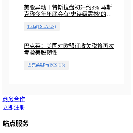
美股异动丨特斯拉盘初升约3% 马斯
克称今年年底会有‘史诗级震撼’的演
示
Tesla(TSLA.US)
巴克莱：美国对欧盟征收关税将再次
考验美股韧性
巴克莱银行(BCS.US)
商务合作
立即注册
站点服务