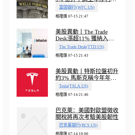
收入指引
富国银行(WFC.US)
格隆匯 07-15 21:47
美股異動丨The Trade
Desk漲超11% 獲納入標
普500指數
The Trade Desk(TTD.US)
格隆匯 07-15 21:43
美股異動丨特斯拉盤初升
約3% 馬斯克稱今年年底
會有‘史詩級震撼’的演示
Tesla(TSLA.US)
格隆匯 07-14 21:46
巴克萊：美國對歐盟徵收
關稅將再次考驗美股韌性
巴克莱银行(BCS.US)
格隆匯 07-14 19:00