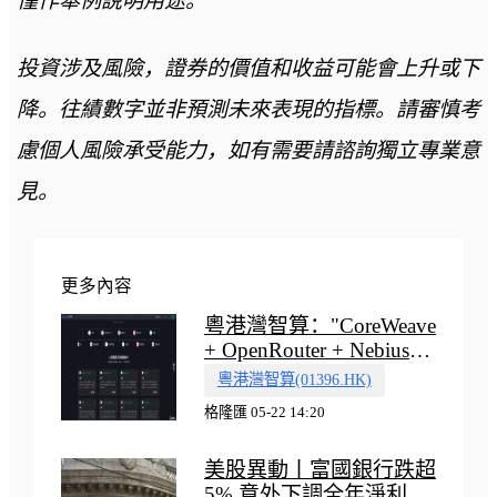
僅作舉例說明用途。
投資涉及風險，證券的價值和收益可能會上升或下
降。往績數字並非預測未來表現的指標。請審慎考
慮個人風險承受能力，如有需要請諮詢獨立專業意
見。
更多內容
粵港灣智算："CoreWeave
+ OpenRouter + Nebius"
多向融合的中國智算新範
粵港灣智算(01396.HK)
式
格隆匯 05-22 14:20
美股異動丨富國銀行跌超
5% 意外下調全年淨利息