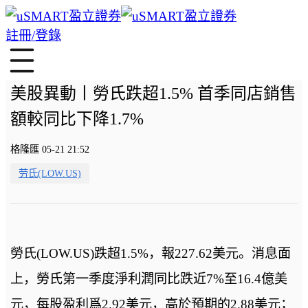
註冊/登錄
美股異動丨勞氏跌超1.5% 首季同店銷售
額較同比下降1.7%
格隆匯 05-21 21:52
劳氏(LOW.US)
勞氏(LOW.US)跌超1.5%，報227.62美元。消息面
上，勞氏第一季度淨利潤同比跌近7%至16.4億美
元，每股盈利爲2.92美元，高於預期的2.88美元；