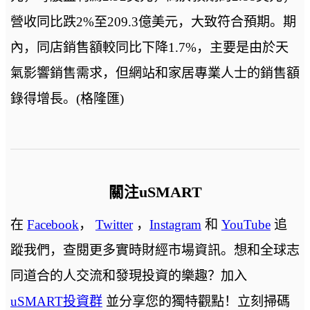
營收同比跌2%至209.3億美元，大致符合預期。期
內，同店銷售額較同比下降1.7%，主要是由於天
氣影響銷售需求，但網站和家居專業人士的銷售額
錄得增長。(格隆匯)
關注uSMART
在
Facebook
，
Twitter
，
Instagram
和
YouTube
追
蹤我們，查閱更多實時財經市場資訊。想和全球志
同道合的人交流和發現投資的樂趣？加入
uSMART投資群
並分享您的獨特觀點！立刻掃碼