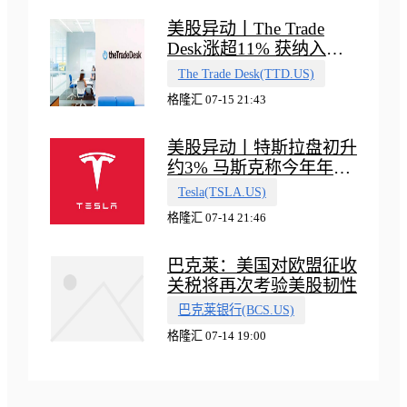
美股异动丨The Trade
Desk涨超11% 获纳入标
普500指数
The Trade Desk(TTD.US)
格隆汇 07-15 21:43
美股异动丨特斯拉盘初升
约3% 马斯克称今年年底
会有‘史诗级震撼’的演示
Tesla(TSLA.US)
格隆汇 07-14 21:46
巴克莱：美国对欧盟征收
关税将再次考验美股韧性
巴克莱银行(BCS.US)
格隆汇 07-14 19:00