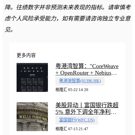
降。往绩数字并非预测未来表现的指标。请审慎考
虑个人风险承受能力，如有需要请咨询独立专业意
见。
更多内容
粤港湾智算："CoreWeave
+ OpenRouter + Nebius"
多向融合的中国智算新范
粵港灣智算(01396.HK)
式
格隆汇 05-22 14:20
美股异动丨富国银行跌超
5% 意外下调全年净利息
收入指引
富国银行(WFC.US)
格隆汇 07-15 21:47