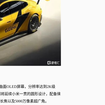
四曲面OLED屏幕，分辨率达到2K级
组则将延续小米一贯的圆形设计，配备徕
望长焦以及5000万像素超广角。