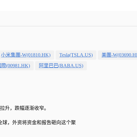
？
小米集團-W(01810.HK)
Tesla(TSLA.US)
美團-W(03690.H
(00981.HK)
阿里巴巴(BABA.US)
股拉升，跌幅逐渐收窄。
全球，外资将资金和报吿砸向这个聚