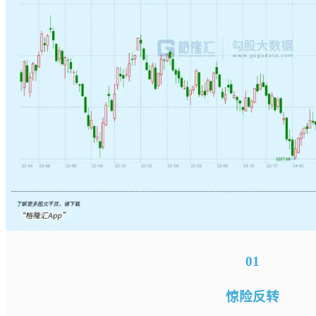
01
惊险反转