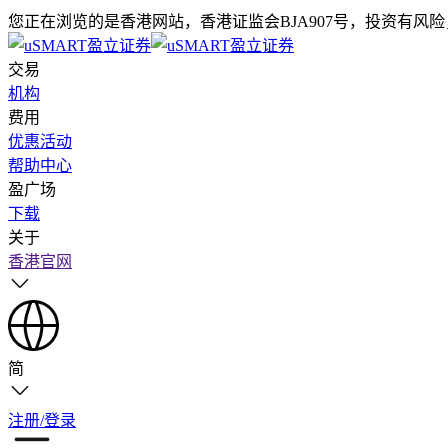
您正在浏览的是香港网站，香港证监会BJA907号，投资有风
交易
机构
费用
优惠活动
帮助中心
盈广场
下载
关于
香港官网
简
注册/登录