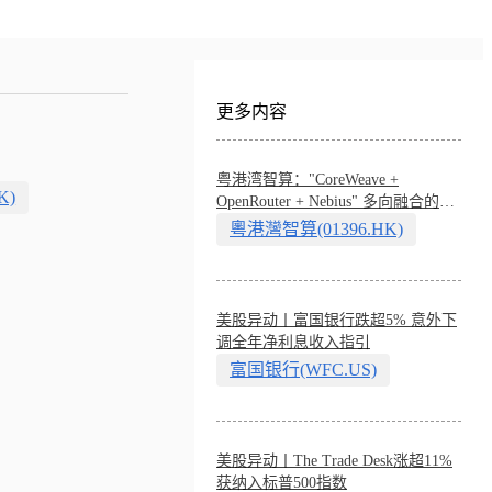
更多内容
粤港湾智算："CoreWeave +
K)
OpenRouter + Nebius" 多向融合的中
国智算新范式
粵港灣智算(01396.HK)
美股异动丨富国银行跌超5% 意外下
调全年净利息收入指引
富国银行(WFC.US)
美股异动丨The Trade Desk涨超11%
获纳入标普500指数