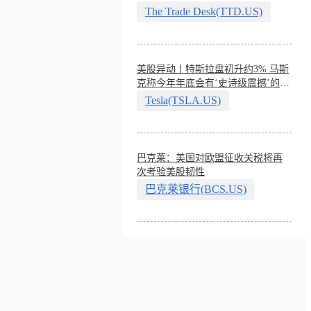
The Trade Desk(TTD.US)
美股异动丨特斯拉盘初升约3% 马斯
克称今年年底会有‘史诗级震撼’的演
示
Tesla(TSLA.US)
巴克莱：美国对欧盟征收关税将再
次考验美股韧性
巴克莱银行(BCS.US)