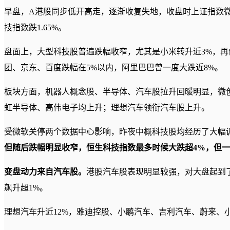
早盘，A港股同步低开高走，逐渐收复失地，收盘时上证指数微跌0
技指数跌1.65%。
盘面上，大型科技股普遍跌幅收窄，尤其是小米转升近3%，
团、京东、百度跌幅在5%以内，阿里巴巴曾一度大跌近8%。
板块方面，机器人概念股、半导体、汽车股拉升回暖明显，微创
虹半导体、高伟电子均上升；理想汽车领衔汽车股上升。
受微软关停两个数据中心影响，昨夜中概科技股均经历了大幅
但随后跌幅明显收窄，恒生科技指数最多时候大跌超4%，但
变盘动力来自汽车股。
港股汽车股表现明显较强，对大盘起到
飙升超1%。
理想汽车升近12%，雅迪控股、小鹏汽车、吉利汽车、蔚来、