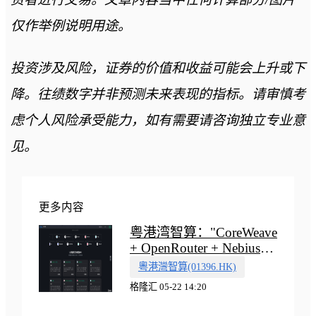
仅作举例说明用途。
投资涉及风险，证券的价值和收益可能会上升或下
降。往绩数字并非预测未来表现的指标。请审慎考
虑个人风险承受能力，如有需要请咨询独立专业意
见。
更多内容
粤港湾智算："CoreWeave
+ OpenRouter + Nebius"
多向融合的中国智算新范
粵港灣智算(01396.HK)
式
格隆汇 05-22 14:20