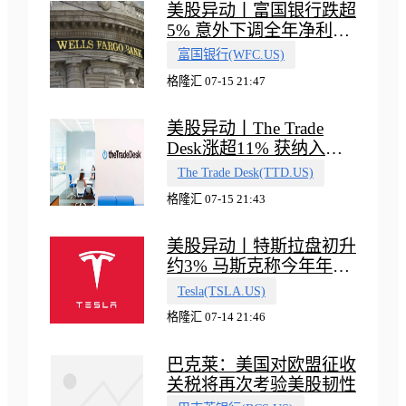
美股异动丨富国银行跌超
5% 意外下调全年净利息
收入指引
富国银行(WFC.US)
格隆汇 07-15 21:47
美股异动丨The Trade
Desk涨超11% 获纳入标
普500指数
The Trade Desk(TTD.US)
格隆汇 07-15 21:43
美股异动丨特斯拉盘初升
约3% 马斯克称今年年底
会有‘史诗级震撼’的演示
Tesla(TSLA.US)
格隆汇 07-14 21:46
巴克莱：美国对欧盟征收
关税将再次考验美股韧性