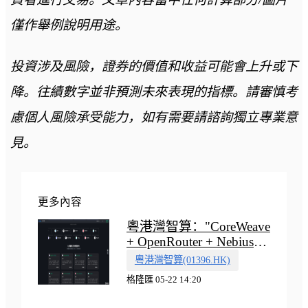
僅作舉例說明用途。
投資涉及風險，證券的價值和收益可能會上升或下
降。往績數字並非預測未來表現的指標。請審慎考
慮個人風險承受能力，如有需要請諮詢獨立專業意
見。
更多內容
粵港灣智算："CoreWeave
+ OpenRouter + Nebius"
多向融合的中國智算新範
粵港灣智算(01396.HK)
式
格隆匯 05-22 14:20