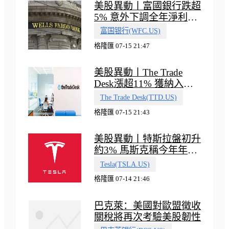
美股異動丨富國銀行跌超
5% 意外下調全年淨利息
收入指引
富国银行(WFC.US)
格隆匯 07-15 21:47
美股異動丨The Trade
Desk漲超11% 獲納入標
普500指數
The Trade Desk(TTD.US)
格隆匯 07-15 21:43
美股異動丨特斯拉盤初升
約3% 馬斯克稱今年年底
會有‘史詩級震撼’的演示
Tesla(TSLA.US)
格隆匯 07-14 21:46
巴克萊：美國對歐盟徵收
關稅將再次考驗美股韌性