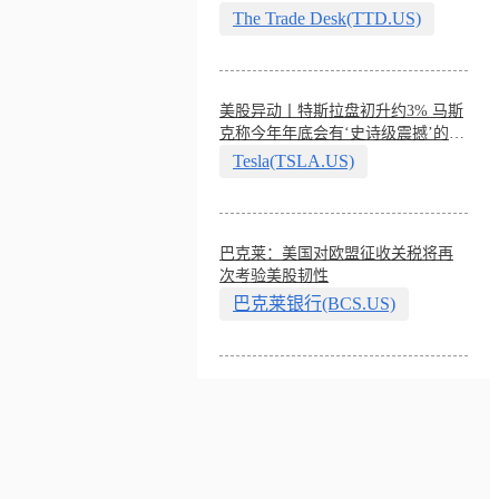
The Trade Desk(TTD.US)
美股异动丨特斯拉盘初升约3% 马斯
克称今年年底会有‘史诗级震撼’的演
示
Tesla(TSLA.US)
巴克莱：美国对欧盟征收关税将再
次考验美股韧性
巴克莱银行(BCS.US)