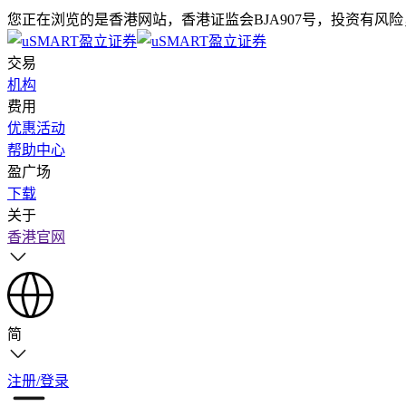
您正在浏览的是香港网站，香港证监会BJA907号，投资有风
交易
机构
费用
优惠活动
帮助中心
盈广场
下载
关于
香港官网
简
注册/登录