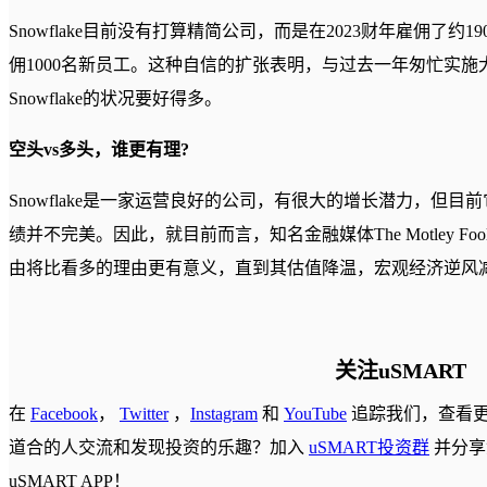
Snowflake目前没有打算精简公司，而是在2023财年雇佣了约1
佣1000名新员工。这种自信的扩张表明，与过去一年匆忙实
Snowflake的状况要好得多。
空头vs多头，谁更有理?
Snowflake是一家运营良好的公司，有很大的增长潜力，但
绩并不完美。因此，就目前而言，知名金融媒体The Motley Foo
由将比看多的理由更有意义，直到其估值降温，宏观经济逆风
关注uSMART
在
Facebook
，
Twitter
，
Instagram
和
YouTube
追踪我们，查看
道合的人交流和发现投资的乐趣？加入
uSMART投资群
并分享
uSMART APP！