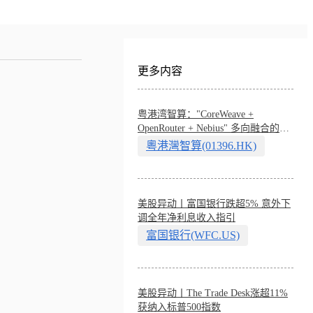
更多内容
粤港湾智算："CoreWeave +
OpenRouter + Nebius" 多向融合的中
国智算新范式
粵港灣智算(01396.HK)
美股异动丨富国银行跌超5% 意外下
调全年净利息收入指引
富国银行(WFC.US)
美股异动丨The Trade Desk涨超11%
获纳入标普500指数