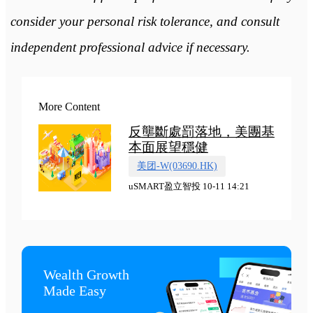
consider your personal risk tolerance, and consult
independent professional advice if necessary.
More Content
反壟斷處罰落地，美團基
本面展望穩健
美团-W(03690.HK)
uSMART盈立智投 10-11 14:21
Wealth Growth

Made Easy