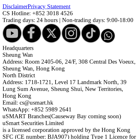
Disclaimer
Privacy Statement
CS Hotline:
+852 3018 4526
Trading days: 24 hours | Non-trading days: 9:00-18:00
Headquarters
Sheung Wan
Address: Room 2405-06, 24/F, 308 Central Des Voeux,
Sheung Wan, Hong Kong
North District
Address: 1718-1721, Level 17 Landmark North, 39
Lung Sum Avenue, Sheung Shui, New Territories,
Hong Kong
Email: cs@usmart.hk
WhatsApp: +852 5989 2641
uSMART Branches
(Causeway Bay coming soon)
uSmart Securities Limited
is a licensed corporation approved by the Hong Kong
SFC (CE number: BJA907) holding Type 1 Licence for