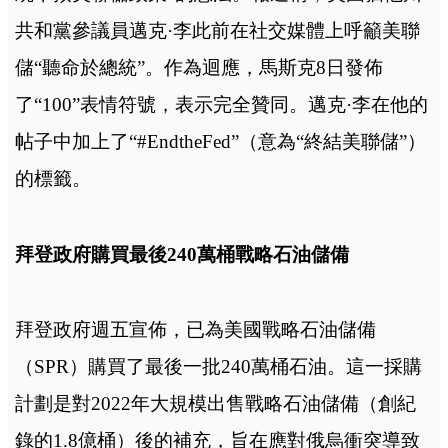
共和黨參議員邁克·李此前在社交媒體上呼籲美聯
儲“聽命於總統”。作為迴應，馬斯克8日發佈
了“100”表情符號，表示完全贊同。
邁克·李在他的
帖子中加上了“#EndtheFed”（意為“終結美聯儲”）
的標籤。
拜登政府購買最後240萬桶戰略石油儲備
拜登政府週五宣佈，已為美國戰略石油儲備
（SPR）購買了最後一批240萬桶石油。這一採購
計劃是對2022年大規模出售戰略石油儲備（創紀
錄的1.8億桶）後的補充，旨在應對俄烏衝突導致