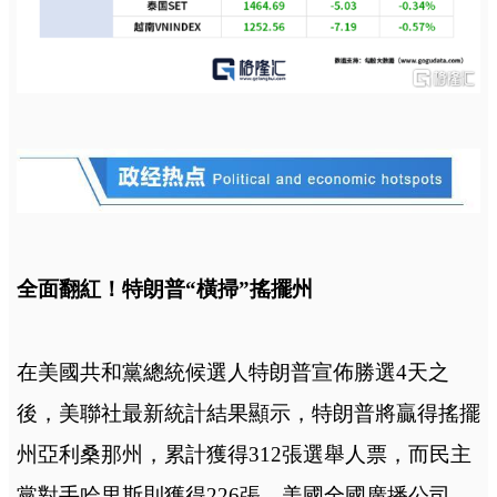
全面翻紅！特朗普“橫掃”搖擺州
在美國共和黨總統候選人特朗普宣佈勝選4天之
後，美聯社最新統計結果顯示，特朗普將贏得搖擺
州亞利桑那州，累計獲得312張選舉人票，而民主
黨對手哈里斯則獲得226張。美國全國廣播公司