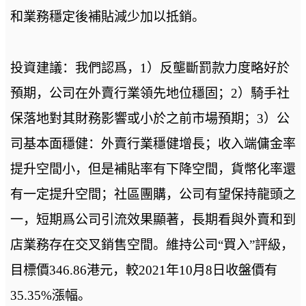
和業務穩定後補貼減少加以抵銷。
投資建議：我們認爲，1）反壟斷罰款力度略好於
預期，公司在外賣行業領先地位穩固；2）騎手社
保落地對其財務影響或小於之前市場預期；3）公
司基本面穩健：外賣行業穩健增長；收入端傭金率
提升空間小，但是補貼率有下降空間，貨幣化率還
有一定提升空間；社區團購，公司有望保持龍頭之
一，短期爲公司引流效果顯著，長期看與外賣和到
店業務存在交叉銷售空間。維持公司“買入”評級，
目標價346.86港元，較2021年10月8日收盤價有
35.35%漲幅。