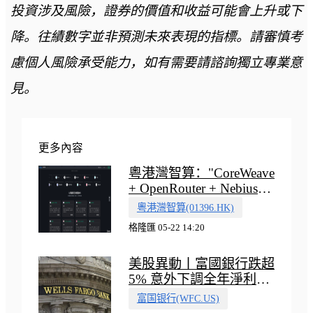
投資涉及風險，證券的價值和收益可能會上升或下
降。往績數字並非預測未來表現的指標。請審慎考
慮個人風險承受能力，如有需要請諮詢獨立專業意
見。
更多內容
粵港灣智算："CoreWeave
+ OpenRouter + Nebius"
多向融合的中國智算新範
粵港灣智算(01396.HK)
式
格隆匯 05-22 14:20
美股異動丨富國銀行跌超
5% 意外下調全年淨利息
收入指引
富国银行(WFC.US)