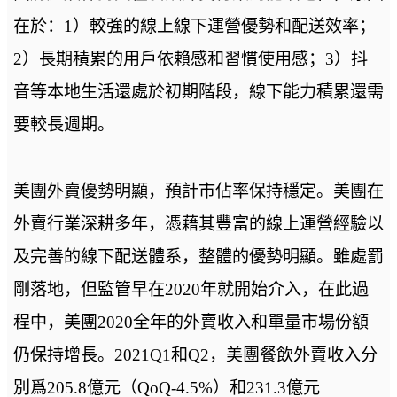
在於：1）較強的線上線下運營優勢和配送效率；
2）長期積累的用戶依賴感和習慣使用感；3）抖
音等本地生活還處於初期階段，線下能力積累還需
要較長週期。
美團外賣優勢明顯，預計市佔率保持穩定。美團在
外賣行業深耕多年，憑藉其豐富的線上運營經驗以
及完善的線下配送體系，整體的優勢明顯。雖處罰
剛落地，但監管早在2020年就開始介入，在此過
程中，美團2020全年的外賣收入和單量市場份額
仍保持增長。2021Q1和Q2，美團餐飲外賣收入分
別爲205.8億元（QoQ-4.5%）和231.3億元