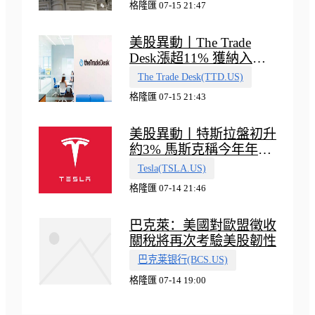
格隆匯 07-15 21:47
美股異動丨The Trade
Desk漲超11% 獲納入標
普500指數
The Trade Desk(TTD.US)
格隆匯 07-15 21:43
美股異動丨特斯拉盤初升
約3% 馬斯克稱今年年底
會有‘史詩級震撼’的演示
Tesla(TSLA.US)
格隆匯 07-14 21:46
巴克萊：美國對歐盟徵收
關稅將再次考驗美股韌性
巴克莱银行(BCS.US)
格隆匯 07-14 19:00