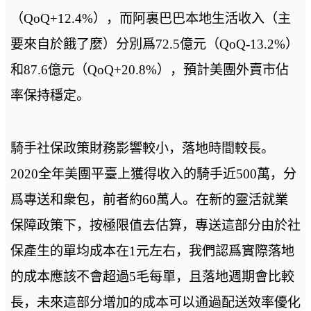
（QoQ+12.4%），而阿裏巴巴本地生活收入（主
要來自於餓了麼）分別爲72.5億元（QoQ-13.2%）
和87.6億元（QoQ+20.8%），預計美團外賣市佔
率保持穩定。
騎手社保政策財務影響較小，落地時間較長。
2020全年美團平臺上獲得收入的騎手近500萬，分
爲專送和衆包，前者約60萬人。在新的靈活就業
保障政策下，按極限值去估算，專送這部分由於社
保產生的單均成本在1元左右，我們認爲實際落地
的成本應該不會超過5毛每單，且落地週期會比較
長，未來這部分增加的成本可以通過配送效率優化