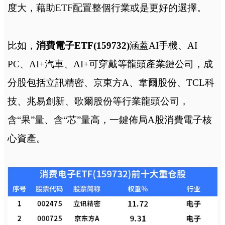
度大，藉助ETF配置整個行業或是更好的選擇。
比如，
消費電子ETF(159732)
涵蓋AI手機、AI
PC、AI+汽車、AI+可穿戴等龍頭產業鏈公司，成
分股包括立訊精密、京東方A、韋爾股份、TCL科
技、兆易創新、歌爾股份等行業龍頭公司，
含“果”量、含“芯”量高，一鍵佈局A股消費電子核
心資產。