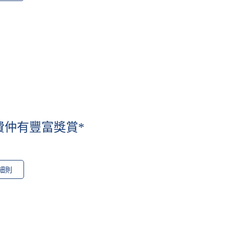
費仲有豐富獎賞*
細則