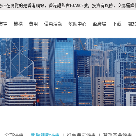
您正在瀏覽的是香港網站，香港證監會BJA907號，投資有風險，交易需謹
市場
機構
費用
優惠活動
幫助中心
盈廣場
下載
關
全部優惠
|
開戶迎新優惠
|
推薦朋友優惠
|
智選基金優惠