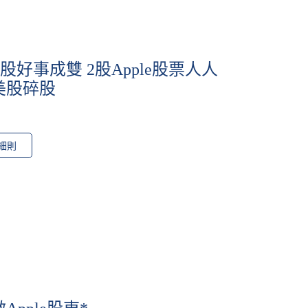
送股好事成雙 2股Apple股票人人
買美股碎股
細則