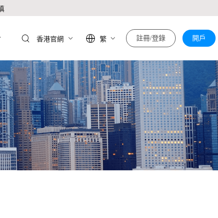
慎
於
註冊/登錄
開戶
香港官網
繁