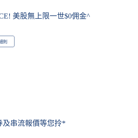
ICE! 美股無上限一世$0佣金^
細則
券及串流報價等您拎*