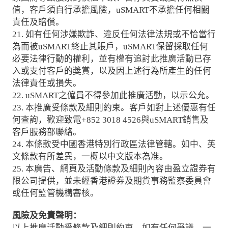
值，客戶須自行承擔風險，uSMART不承擔任何相關
責任及賠償。
21. 如有任何涉嫌欺詐、違反任何法律法規或不恰當行
為而被uSMART終止其賬戶，uSMART保留採取任何
必要法律行動的權利，並有權有追討此推廣活動已存
入或支付客戶的獎賞，以及因上述行為所產生的任何
法律責任或損失。
22. uSMART之僱員不得參加此推廣活動，以示公允。
23. 本推廣受條款及細則約束。客戶如對上述優惠有任
何查詢，歡迎致電+852 3018 4526與uSMART銷售及
客戶服務部聯絡。
24. 本條款受中國香港特別行政區法律管轄。如中、英
文條款有所差異，一概以中文版本為准。
25. 本廣告、網頁及活動條款及細則內容由盈立證券有
限公司提供，並未經香港證券及期貨事務監察委員會
或任何監管機構審核。
風險及免責聲明：
以上推廣活動受條款及細則約束，如有任何爭議，一