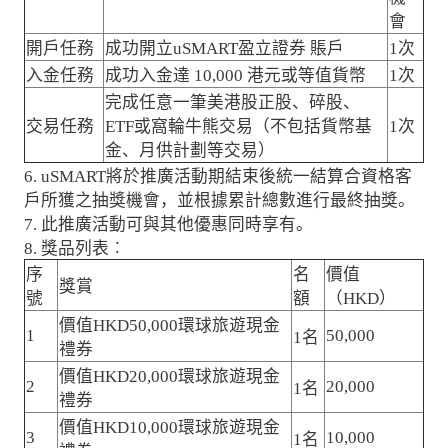
會
開戶任務
成功開立uSMART盈立證券 賬戶
1次
入金任務
成功入金達 10,000 港元或等值貨幣
1次
完成任意一筆美港股正股、碎股、
交易任務
ETF或窩輪牛熊交易（不包括貨幣基
1次
金、月供計劃等交易）
6. uSMART將於推廣活動期結束後統一結算合資格客
戶所獲之抽獎機會，並根據累計總數進行最終抽獎。
7. 此推廣活動可與其他優惠同時享有。
8. 獎品列表︰
序
名
價值
獎賞
號
額
（HKD）
價值HKD50,000環球旅遊現金
1
50,000
1名
禮券
價值HKD20,000環球旅遊現金
2
20,000
1名
禮券
價值HKD10,000環球旅遊現金
3
10,000
1名