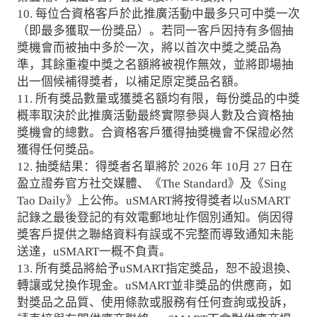
10. 每位合資格客戶於此推廣活動中最多只可中獎一次
（即最多獲取一份獎品）。若同一客戶因持有多個抽
獎機會而被抽中多於一次，將以首次中獎之獎品為
準，其餘重複中獎之名額將被視作無效，並將即場抽
出一個候補得獎者，以補足原定獎品名額。
11. 所有獎品數量或獲獎名額均有限，每份獎品的中獎
概率取決於此推廣活動最終實際參與人數及合資格抽
獎機會的總數。合資格客戶獲得抽獎機會不保證必然
獲得任何獎品。
12. 抽獎結果：得獎者名單將於 2026 年 10月 27 日在
盈立證券官方社交媒體、《The Standard》及《Sing
Tao Daily》上公佈。uSMART將按得獎者以uSMART
記錄之最後登記的有效電郵地址作個別通知。倘因得
獎客戶提供之聯絡資料有誤或不完整而導致通知未能
送達，uSMART一概不負責。
13. 所有獎品將給予uSMART指定獎品，恕不設退換、
轉讓或兌換作現金。uSMART並非獎品的供應商，如
對獎品之品質、使用條款或服務有任何查詢或投訴，