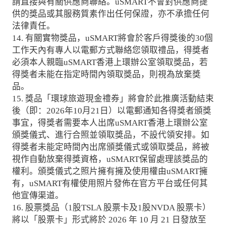
請直接與有關供應商聯絡。uSMART不會對供應商提
供的獎品或其服務質素作出任何保證，亦不承擔任何
法律責任。
14. 有關實物獎品，uSMART將會於客戶得獎後的30個
工作天內有專人以電郵方式聯絡您領取禮品，得獎者
必須本人親臨uSMART香港上環辦公室領取獎品，若
得獎者未能在指定時間內領取獎品，則視為放棄獎
品。
15. 獎品「環球旅遊現金禮券」將會於此推廣活動結束
後（即：2026年10月21日）以電郵通知各得獎者頒獎
事宜，得獎者需要本人出席uSMART香港上環辦公室
頒獎儀式、進行合照並領取獎品，不設代領安排。如
得獎者未能定時間內出席頒獎儀式或領取獎品，將被
視作自動放棄得獎資格，uSMART保留處理該獎品的
權利。頒獎儀式之照片擁有擁及使用權由uSMART擁
有，uSMART有權使用照片發佈在官方平台或任何其
他宣傳渠道。
16. 股票獎品（1股TSLA 股票卡及1股NVDA 股票卡）
將以「股票卡」形式將於 2026 年 10 月 21 日發放至