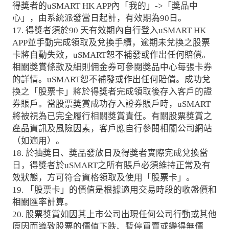
得獎者的uSMART HK APP內「我的」->「獎品中
心」，由系統派發當日起計，有效期為90日。
17. 得獎者須於90 天有效期內自行登入uSMART HK
APP並手動完成領取及兌換手續，逾期未兌換之股票
卡將自動失效，uSMART恕不補發或作出任何賠償。
相關獎賞條款及細則佣金券可參閱獎品中心每張卡券
的詳情。uSMART恕不補發或作出任何賠償。成功兌
換之「股票卡」將於得獎者完成領取後存入客戶的證
券賬戶。當股票獎賞成功存入證券賬戶時，uSMART
將被視為已完全履行相關獎賞責任。有關股票獎賞之
產品資訊及風險因素，客戶應自行參閱相關公司網站
（如適用）。
18. 於抽獎日、獎品發放日及得獎者實際完成兌換當
日，得獎者於uSMART之所有賬戶必須維持正常及有
效狀態，方可符合資格領取及使用「股票卡」。
19. 「股票卡」的價值是根據適用交易時段的收盤價和
相關匯率計算。
20. 股票獎賞如因其上市公司出現任何公司行動或其他
原因而導致股票的價值下跌、暫停買賣或變得無價