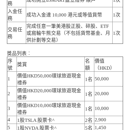
成功開立uSMART盈立證券 賬戶
1次
務
入金任
成功入金達 10,000 港元或等值貨幣
1次
務
完成任意一筆美港股正股、碎股、ETF
交易任
或窩輪牛熊交易（不包括貨幣基金、月
1次
務
供計劃等交易）
獎品列表︰
序
名
價值
獎賞
號
額
（HKD）
價值HKD50,000環球旅遊現金
1
50,000
1名
禮券
價值HKD20,000環球旅遊現金
2
20,000
1名
禮券
價值HKD10,000環球旅遊現金
3
10,000
1名
禮券
4
2,900
1股TSLA 股票卡^
2名
5
1,450
1股NVDA 股票卡^
5名