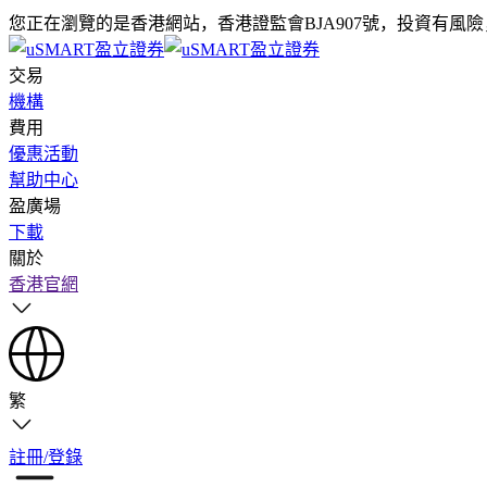
您正在瀏覽的是香港網站，香港證監會BJA907號，投資有風
交易
機構
費用
優惠活動
幫助中心
盈廣場
下載
關於
香港官網
繁
註冊/登錄