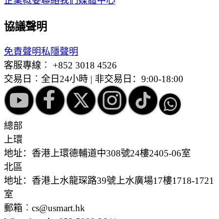
企業概要
聯絡我們
媒體中心
協議聲明
免責聲明
私隱聲明
客服專線︰
+852 3018 4526
交易日︰全日24小時 | 非交易日：9:00-18:00
總部
上環
地址：香港上環德輔道中308號24樓2405-06室
北區
地址：香港上水龍琛路39號上水廣場17樓1718-1721
室
郵箱︰cs@usmart.hk