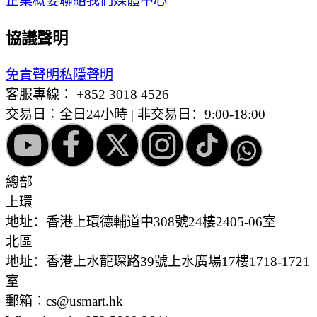
企業概要
聯絡我們
媒體中心
協議聲明
免責聲明
私隱聲明
客服專線︰
+852 3018 4526
交易日︰全日24小時 | 非交易日：9:00-18:00
總部
上環
地址：香港上環德輔道中308號24樓2405-06室
北區
地址：香港上水龍琛路39號上水廣場17樓1718-1721
室
郵箱︰cs@usmart.hk