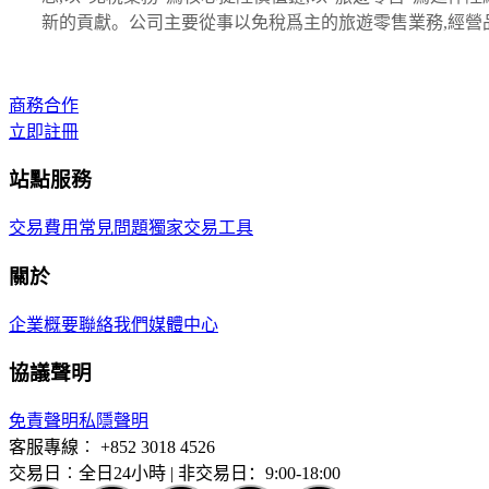
新的貢獻。公司主要從事以免稅爲主的旅遊零售業務,經營
商務合作
立即註冊
站點服務
交易費用
常見問題
獨家交易工具
關於
企業概要
聯絡我們
媒體中心
協議聲明
免責聲明
私隱聲明
客服專線︰
+852 3018 4526
交易日︰全日24小時 | 非交易日：9:00-18:00