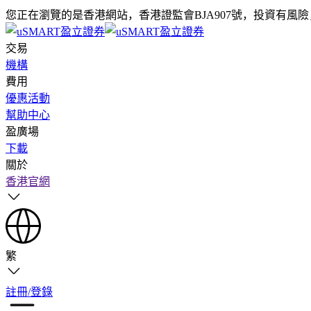
您正在瀏覽的是香港網站，香港證監會BJA907號，投資有風
交易
機構
費用
優惠活動
幫助中心
盈廣場
下載
關於
香港官網
繁
註冊/登錄