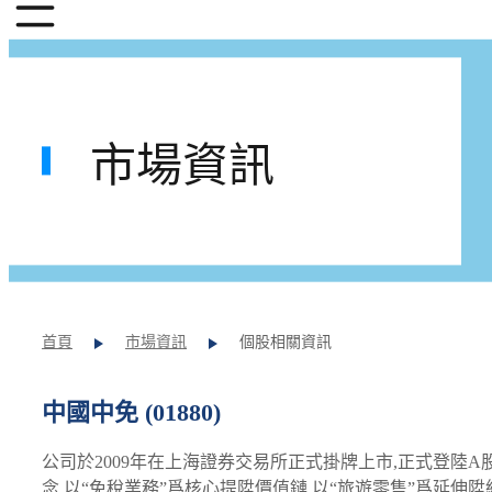
市場資訊
首頁
市場資訊
個股相關資訊
中國中免 (01880)
公司於2009年在上海證券交易所正式掛牌上市,正式登陸
念,以“免稅業務”爲核心提陞價值鏈,以“旅遊零售”爲延