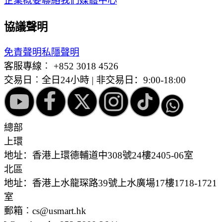
企業概要
聯絡我們
媒體中心
協議聲明
免責聲明
私隱聲明
客服專線︰
+852 3018 4526
交易日︰全日24小時 | 非交易日：9:00-18:00
總部
上環
地址：香港上環德輔道中308號24樓2405-06室
北區
地址：香港上水龍琛路39號上水廣場17樓1718-1721
室
郵箱︰cs@usmart.hk