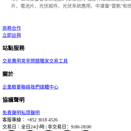
片、電池片、光伏組件、光伏系統應用、中運量“雲軌”和低
商務合作
立即註冊
站點服務
交易費用
常見問題
獨家交易工具
關於
企業概要
聯絡我們
媒體中心
協議聲明
免責聲明
私隱聲明
客服專線︰
+852 3018 4526
交易日︰全日24小時 | 非交易日：9:00-18:00