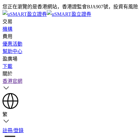
您正在瀏覽的是香港網站，香港證監會BJA907號，投資有風
交易
機構
費用
優惠活動
幫助中心
盈廣場
下載
關於
香港官網
繁
註冊/登錄