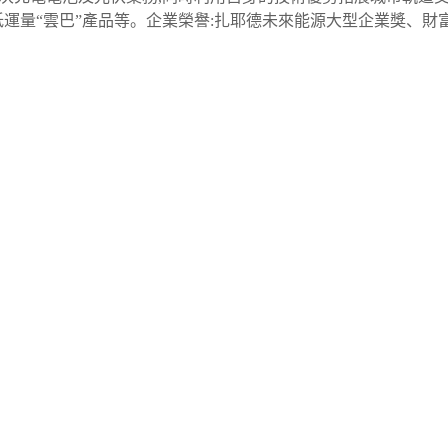
運量“雲巴”產品等。企業榮譽:扎耶德未來能源大型企業獎、財