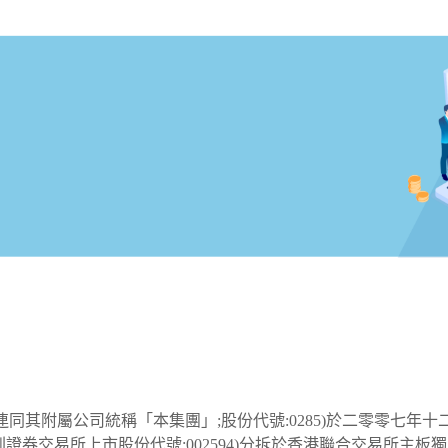
連同其附屬公司統稱「本集團」;股份代號:0285)於二零零七年
櫃檯);深圳證券交易所上市股份代號:002594)分拆於香港聯合交