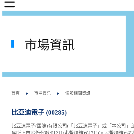
市場資訊
首頁
市場資訊
個股相關資訊
比亞迪電子 (00285)
比亞迪電子(國際)有限公司(「比亞迪電子」或「本公司」,
易所上市股份代號:01211(港幣櫃檯);81211(人民幣