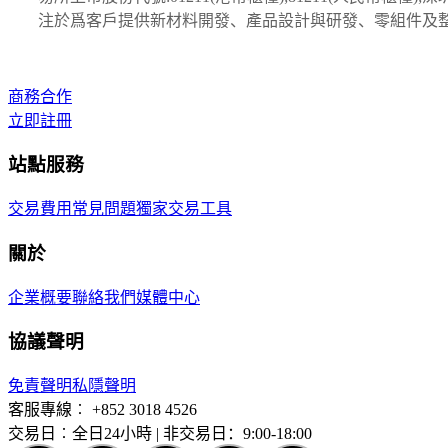
注於爲客戶提供新材料開發、產品設計與研發、零組件及
商務合作
立即註冊
站點服務
交易費用
常見問題
獨家交易工具
關於
企業概要
聯絡我們
媒體中心
協議聲明
免責聲明
私隱聲明
客服專線︰
+852 3018 4526
交易日︰全日24小時 | 非交易日：9:00-18:00