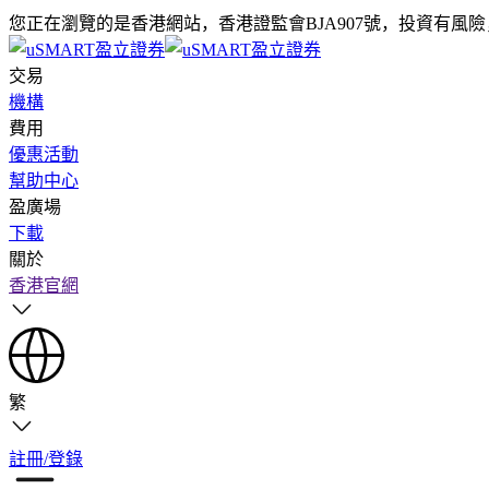
您正在瀏覽的是香港網站，香港證監會BJA907號，投資有風
交易
機構
費用
優惠活動
幫助中心
盈廣場
下載
關於
香港官網
繁
註冊/登錄