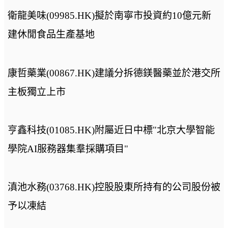
衛龍美味(09985.HK)擬於南寧市投資約10億元新
建休閒食品生產基地
康哲藥業(00867.HK)建議分拆德鎂醫藥並於港交所
主板獨立上市
亨鑫科技(01085.HK)附屬近日中標"北京大學智能
學院AI服務器集羣採購項目"
滇池水務(03768.HK)控股股東所持有的公司股份被
予以凍結