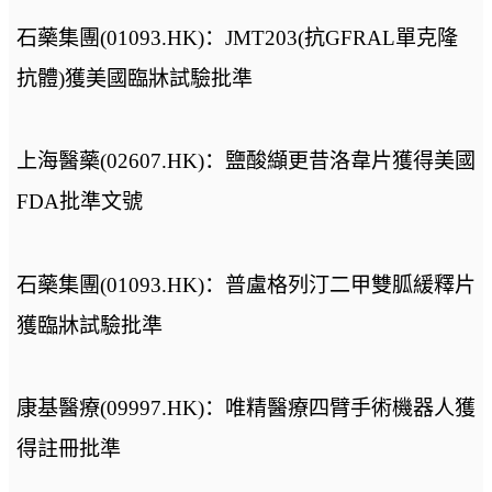
石藥集團(01093.HK)：JMT203(抗GFRAL單克隆
抗體)獲美國臨牀試驗批準
上海醫藥(02607.HK)：鹽酸纈更昔洛韋片獲得美國
FDA批準文號
石藥集團(01093.HK)：普盧格列汀二甲雙胍緩釋片
獲臨牀試驗批準
康基醫療(09997.HK)：唯精醫療四臂手術機器人獲
得註冊批準