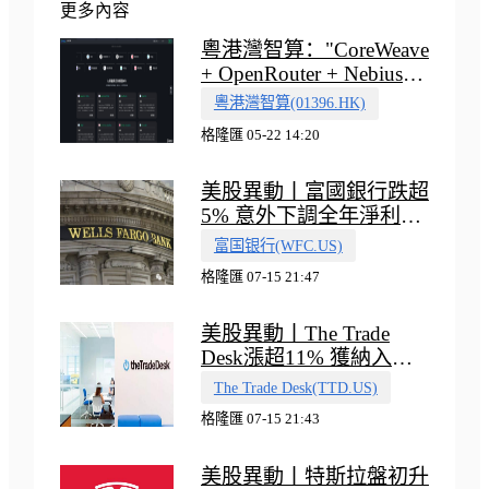
更多內容
粵港灣智算："CoreWeave
+ OpenRouter + Nebius"
多向融合的中國智算新範
粵港灣智算(01396.HK)
式
格隆匯 05-22 14:20
美股異動丨富國銀行跌超
5% 意外下調全年淨利息
收入指引
富国银行(WFC.US)
格隆匯 07-15 21:47
美股異動丨The Trade
Desk漲超11% 獲納入標
普500指數
The Trade Desk(TTD.US)
格隆匯 07-15 21:43
美股異動丨特斯拉盤初升