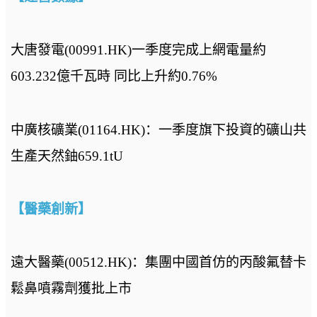
大唐發電(00991.HK)一季度完成上網電量約
603.232億千瓦時 同比上升約0.76%
中廣核礦業(01164.HK)：一季度旗下投資的礦山共
生產天然鈾659.1tU
【醫藥創新】
遠大醫藥(00512.HK)：集團中國首仿的丙酸氟替卡
鬆鼻噴霧劑獲批上市