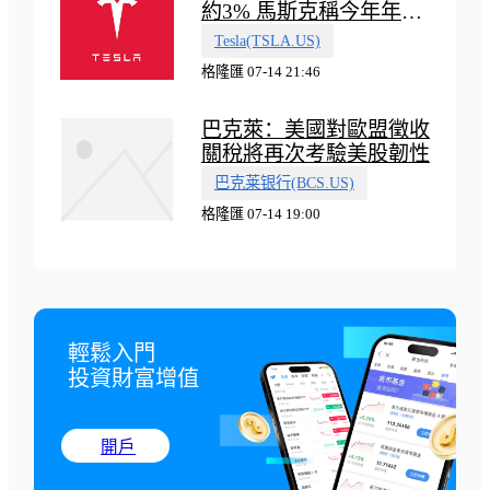
約3% 馬斯克稱今年年底
會有‘史詩級震撼’的演示
Tesla(TSLA.US)
格隆匯 07-14 21:46
巴克萊：美國對歐盟徵收
關稅將再次考驗美股韌性
巴克莱银行(BCS.US)
格隆匯 07-14 19:00
輕鬆入門

投資財富增值
開戶