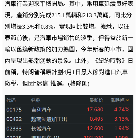
汽車行業迎來平穩開局。其中，乘用車延續良好表
現，產銷分別完成215.1萬輛和213.3萬輛，同比分
別增長3.3%和0.8%，實現同比雙增。據悉，以往
春節前後，是汽車市場銷售的淡季，但得益於新一
輪以舊換新政策的加力擴圍，今年新春的車市，國
內呈現出熱潮湧動的景象。此外，《紐約時報》日
前稱，特朗普稱原計劃4月1日愚人節對進口汽車
徵税，但因“迷信”推遲。(格隆匯)