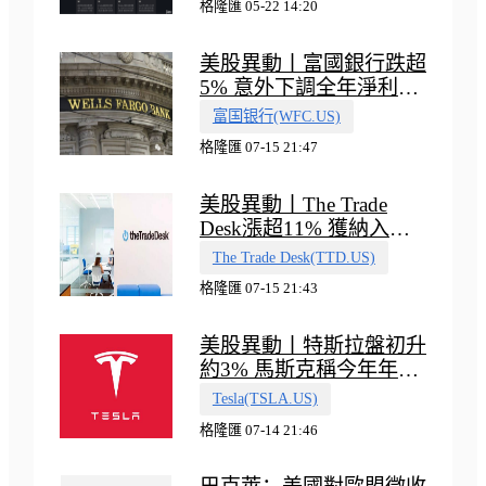
格隆匯 05-22 14:20
美股異動丨富國銀行跌超
5% 意外下調全年淨利息
收入指引
富国银行(WFC.US)
格隆匯 07-15 21:47
美股異動丨The Trade
Desk漲超11% 獲納入標
普500指數
The Trade Desk(TTD.US)
格隆匯 07-15 21:43
美股異動丨特斯拉盤初升
約3% 馬斯克稱今年年底
會有‘史詩級震撼’的演示
Tesla(TSLA.US)
格隆匯 07-14 21:46