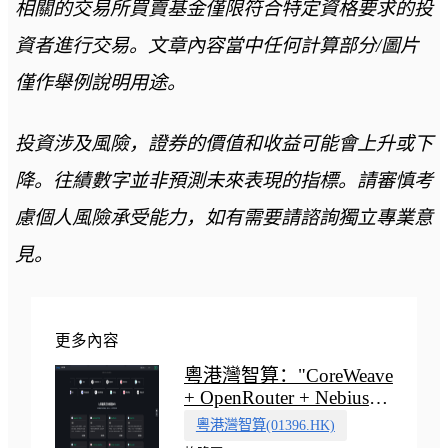
相關的交易所買賣基金僅限符合特定資格要求的投
資者進行交易。文章內容當中任何計算部分/圖片
僅作舉例說明用途。
投資涉及風險，證券的價值和收益可能會上升或下
降。往績數字並非預測未來表現的指標。請審慎考
慮個人風險承受能力，如有需要請諮詢獨立專業意
見。
更多內容
粵港灣智算："CoreWeave
+ OpenRouter + Nebius"
多向融合的中國智算新範
粵港灣智算(01396.HK)
式