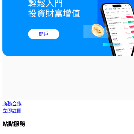
輕鬆入門

投資財富增值
開戶
商務合作
立即註冊
站點服務