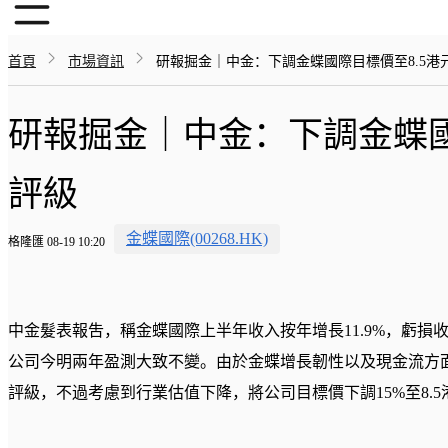
首頁
市場資訊
研報掘金｜中金：下調金蝶國際目標價至8.5港元
研報掘金｜中金：下調金蝶國際
評級
金蝶國際(00268.HK)
格隆匯 08-19 10:20
中金髮表報吿，稱金蝶國際上半年收入按年增長11.9%，虧損收
公司今明兩年盈測大致不變。由於金蝶增長韌性以及現金流方面
評級，不過考慮到行業估值下降，將公司目標價下調15%至8.5