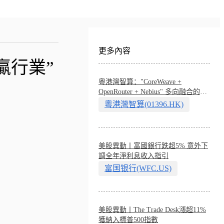
更多內容
贏行業”
粵港灣智算："CoreWeave +
OpenRouter + Nebius" 多向融合的中
國智算新範式
粵港灣智算(01396.HK)
美股異動丨富國銀行跌超5% 意外下
調全年淨利息收入指引
富国银行(WFC.US)
美股異動丨The Trade Desk漲超11%
獲納入標普500指數