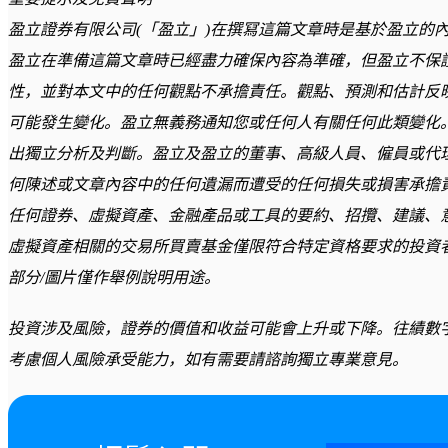
盈立證券有限公司(「盈立」)在撰冩這篇文章時是基於盈立的
盈立在準備這篇文章時已經盡力確保內容為準確，但盈立不保
性，並對本文中的任何觀點不承擔責任。觀點、預測和估計反
可能發生變化。盈立無義務通知您或任何人有關任何此類變化
出獨立分析及判斷。盈立及盈立的董事、高級人員、僱員或代
何陳述或文章內容中的任何遺漏而遭受的任何損失或損害承擔
任何證券、虛擬資產、金融產品或工具的要約、招攬、建議、
虛擬資產相關的交易所買賣基金僅限符合特定資格要求的投資
部分/圖片僅作舉例說明用途。
投資涉及風險，證券的價值和收益可能會上升或下降。往績數
考慮個人風險承受能力，如有需要請諮詢獨立專業意見。