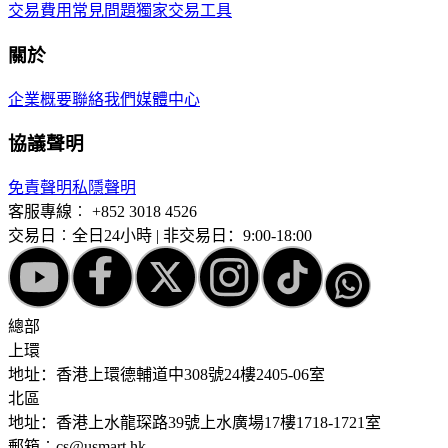
交易費用
常見問題
獨家交易工具
關於
企業概要
聯絡我們
媒體中心
協議聲明
免責聲明
私隱聲明
客服專線︰
+852 3018 4526
交易日︰全日24小時 | 非交易日：9:00-18:00
總部
上環
地址：香港上環德輔道中308號24樓2405-06室
北區
地址：香港上水龍琛路39號上水廣場17樓1718-1721室
郵箱︰cs@usmart.hk