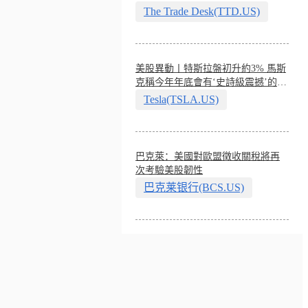
The Trade Desk(TTD.US)
美股異動丨特斯拉盤初升約3% 馬斯
克稱今年年底會有‘史詩級震撼’的演
示
Tesla(TSLA.US)
巴克萊：美國對歐盟徵收關稅將再
次考驗美股韌性
巴克莱银行(BCS.US)