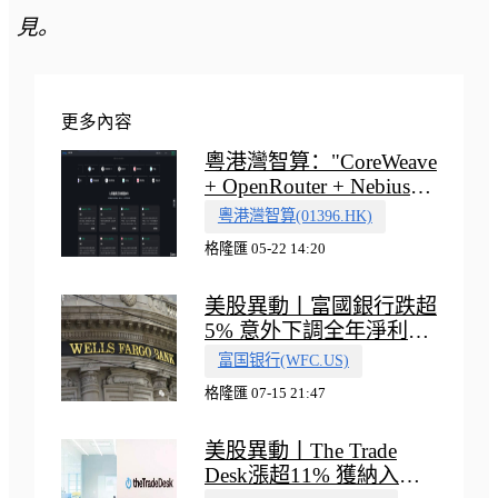
見。
更多內容
粵港灣智算："CoreWeave
+ OpenRouter + Nebius"
多向融合的中國智算新範
粵港灣智算(01396.HK)
式
格隆匯 05-22 14:20
美股異動丨富國銀行跌超
5% 意外下調全年淨利息
收入指引
富国银行(WFC.US)
格隆匯 07-15 21:47
美股異動丨The Trade
Desk漲超11% 獲納入標