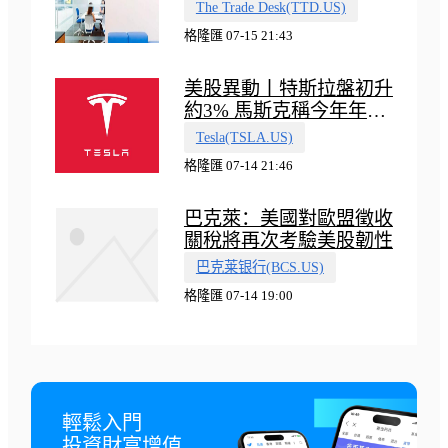
普500指數
The Trade Desk(TTD.US)
格隆匯 07-15 21:43
美股異動丨特斯拉盤初升
約3% 馬斯克稱今年年底
會有‘史詩級震撼’的演示
Tesla(TSLA.US)
格隆匯 07-14 21:46
巴克萊：美國對歐盟徵收
關稅將再次考驗美股韌性
巴克莱银行(BCS.US)
格隆匯 07-14 19:00
輕鬆入門

投資財富增值