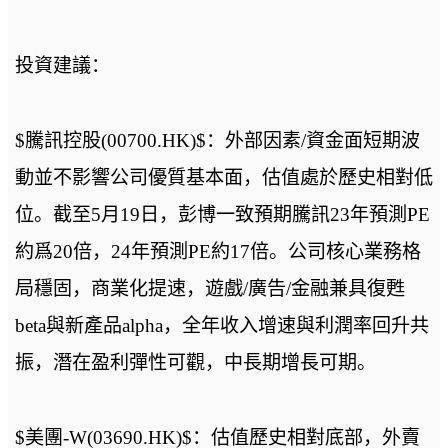
投資建議：
$騰訊控股(00700.HK)$：外部因素/資金面短期波
動並不影響公司優質基本面，估值處於歷史相對低
位。截至5月19日，彭博一致預期騰訊23年預測PE
約爲20倍，24年預測PE約17倍。公司核心業務格
局穩固，商業化提速，遊戲/廣告/金融兼具復甦
beta與新產品alpha，全年收入增速與利潤率回升共
振，潛在盈利彈性可觀，中長期增長可期。
$美團-W(03690.HK)$：估值歷史相對底部，外賣