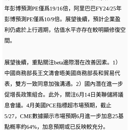
年彭博預測PE僅爲19/16倍，阿里巴巴FY24/25年
彭博預測PE僅爲10/9倍。展望後續，預計企業盈
利仍處於上行週期，估值水平亦存在較明顯修復空
間。
展望後續，重點關注beta邊際潛在改善因素。1）
中國商務部長王文濤會晤美國商務部長和貿易代
表，雙方一致同意加強溝通。2）國內潛在進一步
促增長政策組合。此外，關注6月14日美聯儲將議
息會議。4月美國PCE指標超市場預期，截止
5/27，CME數據顯示市場預期6月進一步加息25基
點概率約64%，加息預期或已反映較充分。