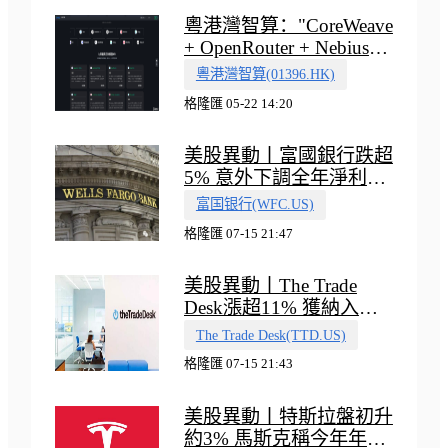
粵港灣智算："CoreWeave
+ OpenRouter + Nebius"
多向融合的中國智算新範
粵港灣智算(01396.HK)
式
格隆匯 05-22 14:20
美股異動丨富國銀行跌超
5% 意外下調全年淨利息
收入指引
富国银行(WFC.US)
格隆匯 07-15 21:47
美股異動丨The Trade
Desk漲超11% 獲納入標
普500指數
The Trade Desk(TTD.US)
格隆匯 07-15 21:43
美股異動丨特斯拉盤初升
約3% 馬斯克稱今年年底