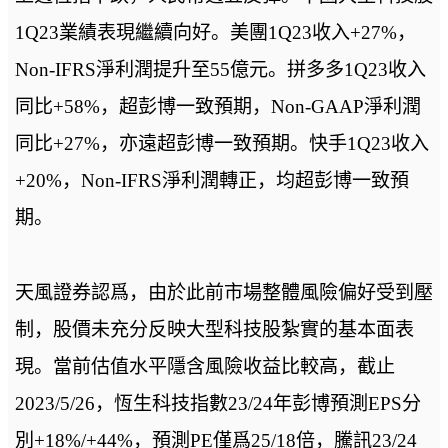
1Q23業績表現繼續向好。美團1Q23收入+27%，
Non-IFRS淨利潤提升至55億元。拼多多1Q23收入
同比+58%，超彭博一致預期，Non-GAAP淨利潤
同比+27%，亦遠超彭博一致預期。快手1Q23收入
+20%，Non-IFRS淨利潤轉正，均超彭博一致預
期。
天風證券認爲，由於此前市場整體風險偏好受到壓
制，股價未充分反映大型科技股紮實的基本面表
現。當前估值水平隱含風險收益比較高，截止
2023/5/26，恆生科技指數23/24年彭博預測EPS分
別+18%/+44%，預測PE僅爲25/18倍，騰訊23/24