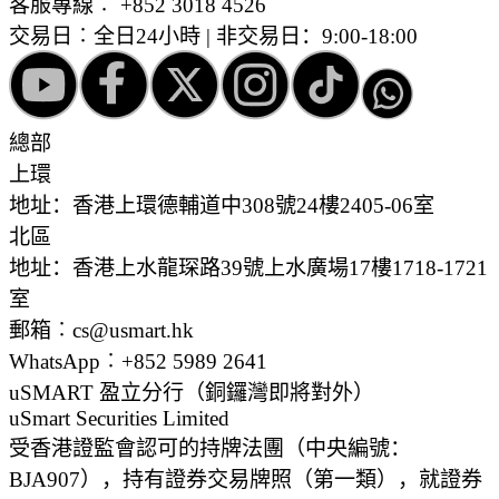
客服專線︰
+852 3018 4526
交易日︰全日24小時 | 非交易日：9:00-18:00
總部
上環
地址：香港上環德輔道中308號24樓2405-06室
北區
地址：香港上水龍琛路39號上水廣場17樓1718-1721
室
郵箱︰cs@usmart.hk
WhatsApp︰+852 5989 2641
uSMART 盈立分行
（銅鑼灣即將對外）
uSmart Securities Limited
受香港證監會認可的持牌法團（中央編號：
BJA907），持有證券交易牌照（第一類），就證券