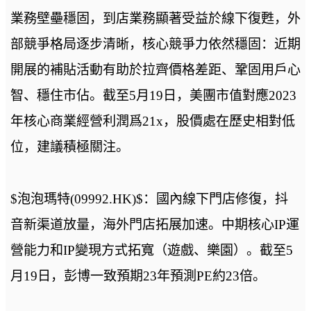
業務壁壘穩固，到店業務顯著受益於線下復甦，外
部競爭格局逐步清晰，核心競爭力依然穩固：近期
開展的補貼活動有助於拉齊價格差距、鞏固用戶心
智、穩住市佔。截至5月19日，美團市值對應2023
年核心商業經營利潤爲21x，股價處在歷史相對低
位，建議積極關注。
$泡泡瑪特(09992.HK)$：國內線下門店修復，抖
音新渠道放量，海外門店拓展加速。中期核心IP運
營能力和IP變現方式拓寬（遊戲、樂園）。截至5
月19日，彭博一致預期23年預測PE約23倍。