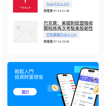
會有‘史詩級震撼’的演示
Tesla(TSLA.US)
格隆匯 07-14 21:46
巴克萊：美國對歐盟徵收
關稅將再次考驗美股韌性
巴克莱银行(BCS.US)
格隆匯 07-14 19:00
輕鬆入門

投資財富增值
開戶