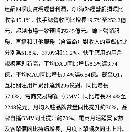
連續四季度實現經營利潤，Q1海外經營虧損環比
收窄45.1%。快手總營收同比增長19.7%至252.2億
元，超越市場一致預期的245億元。線上營銷服
務、直播和其他服務（含電商）對收入的貢獻佔比
分別爲51.8%、37.0%和11.2%。快手應用的用戶
規模再創新高，平均DAU同比增長8.3%達3.74
億，平均MAU同比增長9.4%達6.54億。截至Q1，
互相關注用戶累計達到296億對，同比增長
57.6%。電商交易總額（GMV）同比增長28.4%至
2248億元。月均入駐品牌數量同比提升約30%，品
牌自播GMV同比提升約70%。電商月活躍買家數
及客單價同比持續增長，月度下單頻次同比上升。