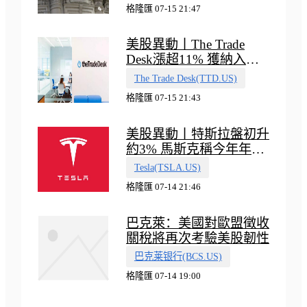
格隆匯 07-15 21:47
美股異動丨The Trade
Desk漲超11% 獲納入標
普500指數
The Trade Desk(TTD.US)
格隆匯 07-15 21:43
美股異動丨特斯拉盤初升
約3% 馬斯克稱今年年底
會有‘史詩級震撼’的演示
Tesla(TSLA.US)
格隆匯 07-14 21:46
巴克萊：美國對歐盟徵收
關稅將再次考驗美股韌性
巴克莱银行(BCS.US)
格隆匯 07-14 19:00