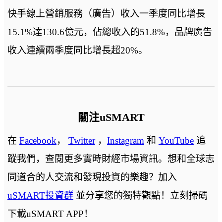
快手線上營銷服務（廣告）收入一季度同比增長
15.1%達130.6億元，佔總收入的51.8%，品牌廣告
收入連續兩季度同比增長超20%。
關注uSMART
在
Facebook
，
Twitter
，
Instagram
和
YouTube
追
蹤我們，查閱更多實時財經市場資訊。想和全球志
同道合的人交流和發現投資的樂趣？加入
uSMART投資群
並分享您的獨特觀點！立刻掃碼
下載uSMART APP！