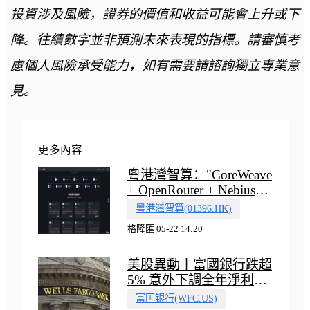
投資涉及風險，證券的價值和收益可能會上升或下
降。往績數字並非預測未來表現的指標。請審慎考
慮個人風險承受能力，如有需要請諮詢獨立專業意
見。
更多內容
粵港灣智算："CoreWeave
+ OpenRouter + Nebius"
多向融合的中國智算新範
粵港灣智算(01396.HK)
式
格隆匯 05-22 14:20
美股異動丨富國銀行跌超
5% 意外下調全年淨利息
收入指引
富国银行(WFC.US)