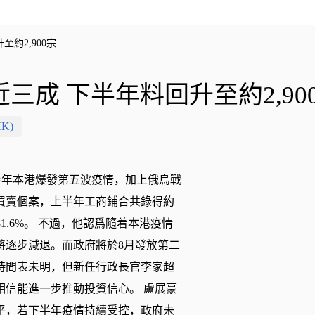
約2,900宗
成 下半年料回升至約2,90
K)
半年本港爆發第五波疫情，加上俄烏戰
買賣個案，上半年工商鋪合共錄得約
跌31.6%。 不過，他認爲隨着本港疫情
將逐步減退。而政府將於8月發放第二
時間表未明，但新任行政長官李家超
相信能進一步推動投資信心。 盧展豪
平，若下半年疫情持續受控，政府未