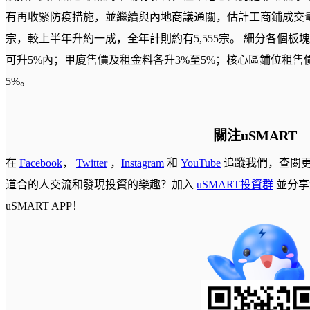
有再收緊防疫措施，並繼續與內地商議通關，估計工商鋪成交量將
宗，較上半年升約一成，全年計則約有5,555宗。 細分各個
可升5%內；甲廈售價及租金料各升3%至5%；核心區鋪位租售
5%。
關注uSMART
在
Facebook
，
Twitter
，
Instagram
和
YouTube
追蹤我們，查閱
道合的人交流和發現投資的樂趣？加入
uSMART投資群
並分享
uSMART APP！