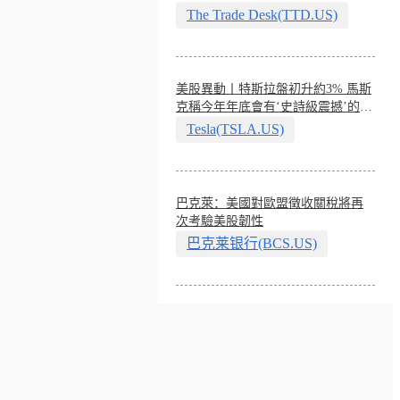
The Trade Desk(TTD.US)
美股異動丨特斯拉盤初升約3% 馬斯
克稱今年年底會有‘史詩級震撼’的演
示
Tesla(TSLA.US)
巴克萊：美國對歐盟徵收關稅將再
次考驗美股韌性
巴克莱银行(BCS.US)