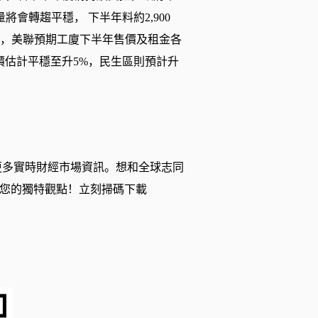
會轉趨平穩， 下半年料約2,900
板塊，美聯預期工廈下半年售價及租金各
價估計平穩至升5%，民生區則預計升
更多實時財經市場資訊。想和全球志同
您的獨特觀點！立刻掃碼下載