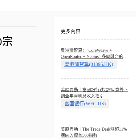
更多內容
0宗
粵港灣智算："CoreWeave +
OpenRouter + Nebius" 多向融合的中
國智算新範式
粵港灣智算(01396.HK)
美股異動丨富國銀行跌超5% 意外下
調全年淨利息收入指引
富国银行(WFC.US)
美股異動丨The Trade Desk漲超11%
獲納入標普500指數