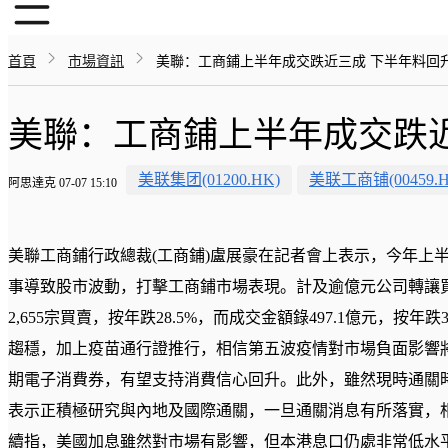
首頁
市場資訊
美聯：工商鋪上半年成交跌近三成 下半年料回升至
美聯：工商鋪上半年成交跌近三
美联集团(01200.HK)
美联工商铺(00459.H
阿思達克 07-07 15:10
美聯工商鋪行政總裁(工商鋪)盧展豪在記者會上表示，今年上
事導致股市波動，打擊工商鋪市場表現。計及逾億元公司轉讓
2,655宗買賣，按年跌28.5%，而成交金額錄497.1億元，按年
趨穩，加上疫苗通行證推行，相信第五波疫情對市場負面影響
期電子消費券，有望支持消費信心回升。此外，雖然現時通關
表示正積極研究與內地及國際通關，一旦通關消息有所落實，
續指，美國加息雖然對市場有影響，但本港息口仍處非常低水