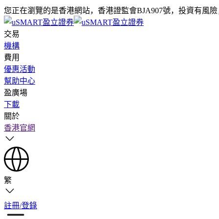
您正在瀏覽的是香港網站，香港證監會BJA907號，投資有風
交易
機構
費用
優惠活動
幫助中心
盈廣場
下載
關於
香港官網
繁
註冊/登錄