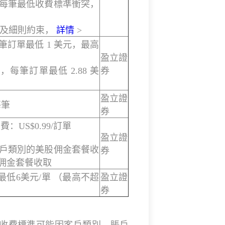
與每筆最低收費標準衝突，
款及細則約束，
詳情
>
每筆訂單最低 1 美元，最高
盈立證
，每筆訂單最低 2.88 美
券
盈立證
每筆
券
：US$0.99/訂單
盈立證
賬戶類別的美股佣金套餐收
券
佣金套餐收取
股 最低6美元/單 （最高不超
盈立證
券