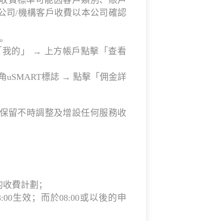
收費標準可能因客戶類別、賬戶
公司/機構客戶收費以本公司確認
0。
角「我的」 → 上方帳戶點擊「查看
角uSMART標誌 → 點擊「佣金詳
司保留不時調整及增設任何服務收
的收費計劃；
00生效；而於08:00或以後的申