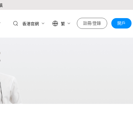
慎
於
註冊/登錄
開戶
香港官網
繁