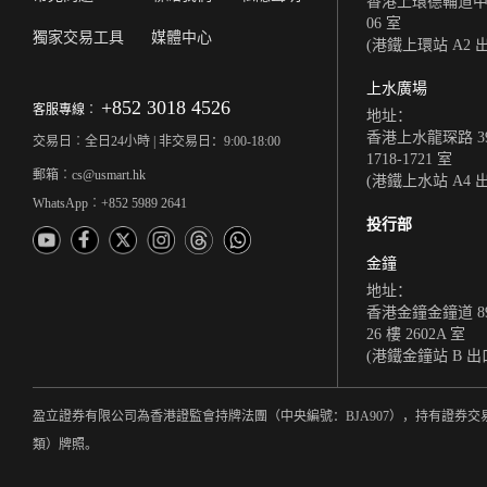
香港上環德輔道中 308
06 室
獨家交易工具
媒體中心
(港鐵上環站 A2 
上水廣場
+852 3018 4526
客服專線︰
地址：
香港上水龍琛路 39
交易日︰全日24小時 | 非交易日：9:00-18:00
1718-1721 室
郵箱︰cs@usmart.hk
(港鐵上水站 A4 
WhatsApp︰+852 5989 2641
投行部
金鐘
地址：
香港金鐘金鐘道 8
26 樓 2602A 室
(港鐵金鐘站 B 出
盈立證券有限公司為香港證監會持牌法團（中央編號：BJA907），持有證券交
類）牌照。