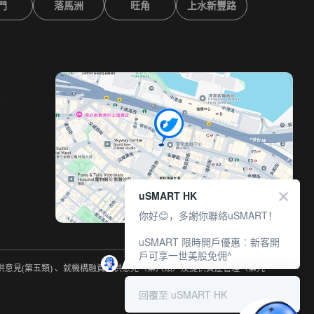
門
落馬洲
旺角
上水新豐路
室
uSMART HK
你好😊，多謝你聯絡uSMART！
uSMART 限時開戶優惠︰新客開
戶可享一世美股免佣^
提供意見(第五類) 、就機構融資提供意見（第六類）及提供資產管理（第九
回覆至 uSMART HK