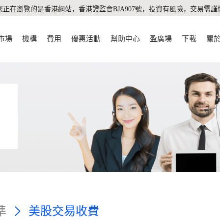
您正在瀏覽的是香港網站，香港證監會BJA907號，投資有風險，交易需謹
市場
機構
費用
優惠活動
幫助中心
盈廣場
下載
關
準
美股交易收費