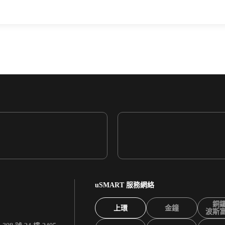
uSMART 服務網絡
銅
上環
金鐘
波斯