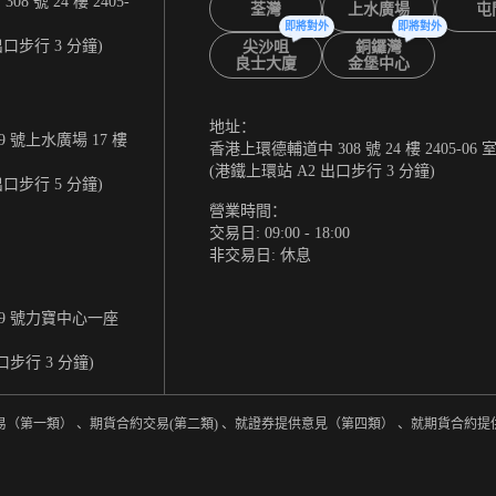
 號 24 樓 2405-
荃灣
上水廣場
屯
即將對外
即將對外
出口步行 3 分鐘)
尖沙咀
銅鑼灣
良士大廈
金堡中心
地址：
 號上水廣場 17 樓
香港上環德輔道中 308 號 24 樓 2405-06 
(港鐵上環站 A2 出口步行 3 分鐘)
出口步行 5 分鐘)
營業時間：
交易日: 09:00 - 18:00
非交易日: 休息
9 號力寶中心一座
口步行 3 分鐘)
易（第一類） 、期貨合約交易(第二類) 、就證券提供意見（第四類） 、就期貨合約