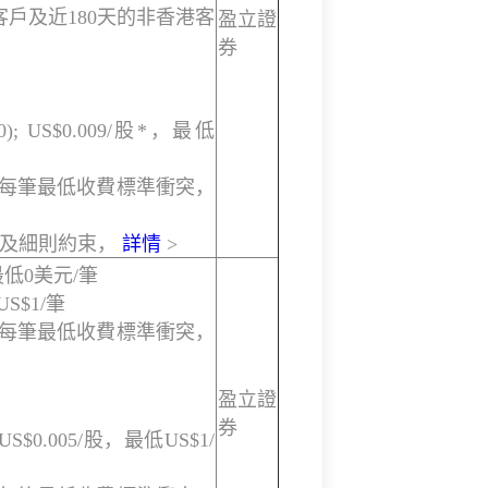
戶及近180天的非香港客
盈立證
券
0); US$0.009/股*，最低
與每筆最低收費標準衝突，
款及細則約束，
詳情
>
低0美元/筆
S$1/筆
與每筆最低收費標準衝突，
盈立證
券
;US$0.005/股，最低US$1/