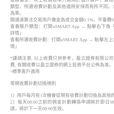
敬請留意：以上收費標準只適用於個人客戶，實際
類型、所選收費計劃及其他適用安排而有所不同。
為準。
開通演算法交易用戶傭金為成交金額0.1%，平臺費
查看賬戶類型：打開uSMART App → 點擊右下
詳情」
查看所選收費計劃：打開uSMART App → 點擊左上
情」
*謹請注意, 以上收費只供參考，盈立證券有限公
費, 有關收費以盈立證券的網上投資平台公佈為准。
^標準客戶適用
常規收費計劃切換規則
1）用戶每月有1次機會從現有收費計劃切換為其他
2）每天08:00之前的佣金計劃轉換申請將於即日08:
請，將於下一天08:00生效。