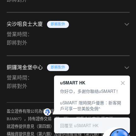
尖沙咀良士大廈
即將對外
營業時間：
即將對外
銅鑼灣金堡中心
即將對外
營業時間：
uSMART HK
即將對外
你好😊，多謝你聯絡uSMART！
uSMART 限時開戶優惠︰新客開
戶可享一世美股免佣^
盈立證券有限公司為香港證監會持牌法團（中央編號：
BJA907），持有證券交易（第一類） 、期貨合約交易(第二類) 、
回覆至 uSMART HK
就證券提供意見（第四類） 、就期貨合約提供意見(第五類) 、就機
構融資提供意見（第六類）及提供資產管理（第九類）牌照。