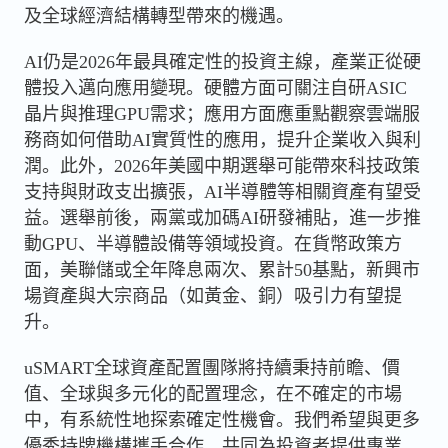
及全球經濟結構轉型帶來的機遇。
AI仍是2026年最具確定性的投資主線，產業正從硬
體投入邁向應用變現。硬體方面可關注自研ASIC
晶片與推理GPU需求；應用方面應重點觀察雲端服
務商如何借助AI實質性的應用，提升企業收入與利
潤。此外，2026年美國中期選舉可能帶來科技政策
支持與財政支出擴張，AI半導體等相關資產有望受
益。選舉前後，兩黨或加碼AI研發補貼，進一步推
動GPU、半導體設備等領域投資。在貨幣政策方
面，美聯儲或全年降息兩次、累計50基點，新興市
場資產與大宗商品（如黃金、銅）吸引力有望提
升。
uSMART全球資產配置團隊將持續秉持前瞻、價
值、全球與多元化的配置理念，在不確定的市場
中，有系統性地探索確定性機會。我們希望與更多
優秀持牌機構攜手合作，共同為投資者提供專業