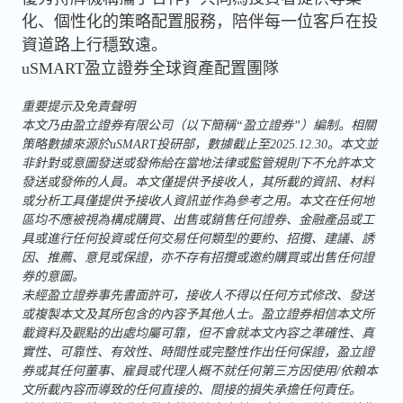
化、個性化的策略配置服務，陪伴每一位客戶在投
資道路上行穩致遠。
uSMART盈立證券全球資產配置團隊
重要提示及免責聲明
本文乃由盈立證券有限公司（以下簡稱“盈立證券”）編制。相關
策略數據來源於uSMART投研部，數據截止至2025.12.30。本文並
非針對或意圖發送或發佈給在當地法律或監管規則下不允許本文
發送或發佈的人員。本文僅提供予接收人，其所載的資訊、材料
或分析工具僅提供予接收人資訊並作為參考之用。本文在任何地
區均不應被視為構成購買、出售或銷售任何證券、金融產品或工
具或進行任何投資或任何交易任何類型的要約、招攬、建議、誘
因、推薦、意見或保證，亦不存有招攬或邀約購買或出售任何證
券的意圖。
未經盈立證券事先書面許可，接收人不得以任何方式修改、發送
或複製本文及其所包含的內容予其他人士。盈立證券相信本文所
載資料及觀點的出處均屬可靠，但不會就本文內容之準確性、真
實性、可靠性、有效性、時間性或完整性作出任何保證，盈立證
券或其任何董事、雇員或代理人概不就任何第三方因使用/依賴本
文所載內容而導致的任何直接的、間接的損失承擔任何責任。