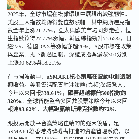
2025年，全球市場在複雜環境中展現出較強韌性。
美股三大指數均錄得雙位數漲幅，其中納斯達克指
數全年上漲21.27%；亞太與歐美市場同步走強，恒
生指數錄得27.77%漲幅，韓國綜指勁升75.63%，日
經225、德國DAX等漲幅亦超20%。A股市場在政策
與產業共振下顯著回暖，深證成指與滬深300分別
上漲30.62%與18.21%。
在市場波動中，
uSMART核心策略在波動中創造超
額收益。
美股靈活配置對沖策略(高頻)業績驚人，
今年以來回報
338.61%，顯著超越標普500指數
約
320%
。全球智能整合多因數股票策略今年以來回
報達
93.62%
，
大幅跑贏納斯達克指數
約72%。
跟投易開放平台為策略佳績的的強大後盾，是
uSMART為香港持牌機構打造的資產管理系統，以