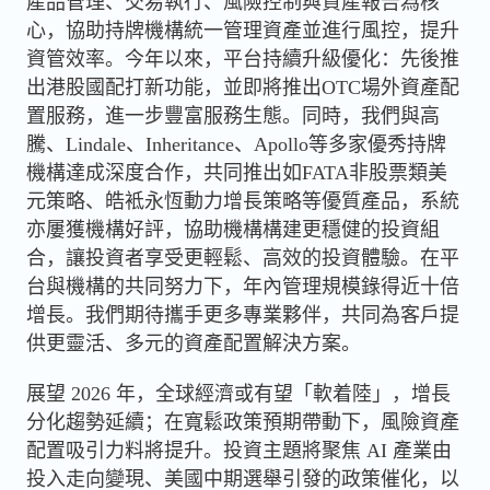
產品管理、交易執行、風險控制與資產報告為核
心，協助持牌機構統一管理資產並進行風控，提升
資管效率。今年以來，平台持續升級優化：先後推
出港股國配打新功能，並即將推出OTC場外資產配
置服務，進一步豐富服務生態。同時，我們與高
騰、Lindale、Inheritance、Apollo等多家優秀持牌
機構達成深度合作，共同推出如FATA非股票類美
元策略、皓袛永恆動力增長策略等優質產品，系統
亦屢獲機構好評，協助機構構建更穩健的投資組
合，讓投資者享受更輕鬆、高效的投資體驗。在平
台與機構的共同努力下，年內管理規模錄得近十倍
增長。我們期待攜手更多專業夥伴，共同為客戶提
供更靈活、多元的資產配置解決方案。
展望 2026 年，全球經濟或有望「軟着陸」，增長
分化趨勢延續；在寬鬆政策預期帶動下，風險資產
配置吸引力料將提升。投資主題將聚焦 AI 產業由
投入走向變現、美國中期選舉引發的政策催化，以