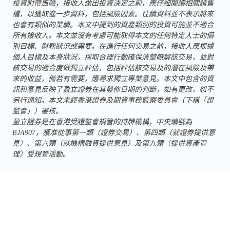
投資附帶風險，接收人做出投資決定之前，應仔細閱讀相關銷售
檔，以獲取進一步資料，包括風險因素。往績資料並不表示將來
也會有類似的業績。本文中提到的資產類別的投資可能並不適合
所有接收人。本文並沒有考慮可能取得本文的任何特定人士的個
別目標、財務狀況或需要。在進行任何交易之前，接收人應根據
個人目標及本身狀況，採取合理行動確保清楚瞭解該交易，並對
該交易的適合度做獨立評估，包括評估該交易及的潛在風險及帶
來的收益，倘若有需要，應尋求獨立專業意見。本文中包含的資
訊和意見反映了盈立證券在其發佈日期的判斷，如有更改，恕不
另行通知。本文未經香港證券及期貨事務監察委員會（下稱「證
監會」）審核。
盈立證券是在香港受證監會規管的持牌機構，中央編號為
BJA907，獲准從事第一類（證券交易）、第四類（就證券提供意
見）、第六類（就機構融資提供意見）及第九類（提供資產管
理）受規管活動。