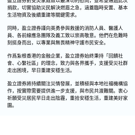
盈立證券對受災家庭致以最深切的慰問，並希望通過此次
捐款，切實協助災民解決燃眉之急，涵蓋臨時安置、基本
生活物資及後續重建等關鍵需求。
同時，盈立證券謹向英勇參與救援的消防人員、醫護人
員、各前線應急團隊及義工致以崇高敬意。他們在危難時
刻挺身而出，以專業與無畏精神守護市民安全。
作爲紮根香港的金融企業，盈立證券始終秉持「回饋社
會、心繫社區」的理念，致力與各界攜手，支援受災社群
走出困境，早日重建安穩生活。
盈立證券將持續關注災情發展，並積極與本地社福機構協
作，按實際需要提供進一步支援，與市民共渡難關。衷心
祈願受災居民早日走出陰霾，重拾安穩生活，重建美好家
園。