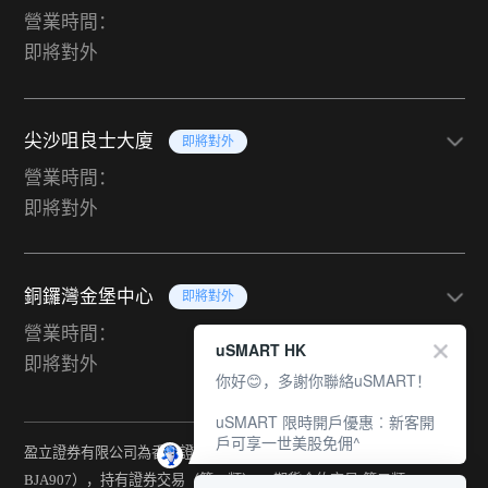
營業時間：
即將對外
尖沙咀良士大廈
即將對外
營業時間：
即將對外
銅鑼灣金堡中心
即將對外
營業時間：
uSMART HK
即將對外
你好😊，多謝你聯絡uSMART！
uSMART 限時開戶優惠︰新客開
戶可享一世美股免佣^
盈立證券有限公司為香港證監會持牌法團（中央編號：
BJA907），持有證券交易（第一類） 、期貨合約交易(第二類) 、